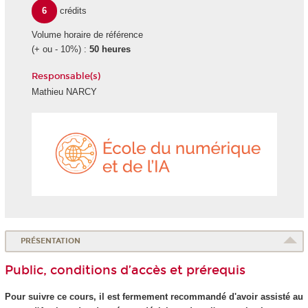
6
crédits
Volume horaire de référence
(+ ou - 10%) :
50 heures
Responsable(s)
Mathieu NARCY
École
du
numéri
et
de
l'IA
PRÉSENTATION
Public, conditions d’accès et prérequis
Pour suivre ce cours, il est fermement recommandé d'avoir assisté au