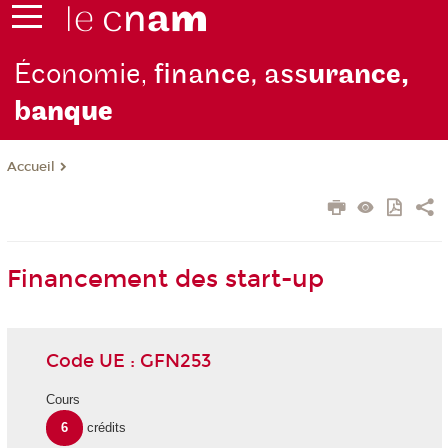
Économie,
finance, ass
urance,
b
anque
Accueil
Financement des start-up
Code UE : GFN253
Cours
6
crédits