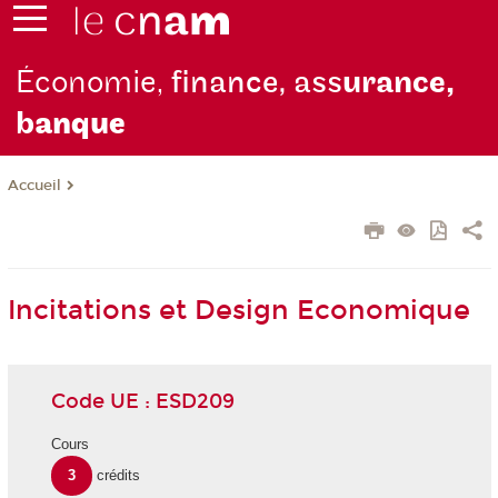
Économie,
finance, ass
urance,
b
anque
Accueil
Incitations et Design Economique
Code UE : ESD209
Cours
3
crédits