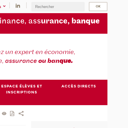
s
finance, ass
urance, b
anque
z un expert en économie,
e,
assurance
ou ban
que.
ESPACE ÉLÈVES ET
ACCÈS DIRECTS
INSCRIPTIONS