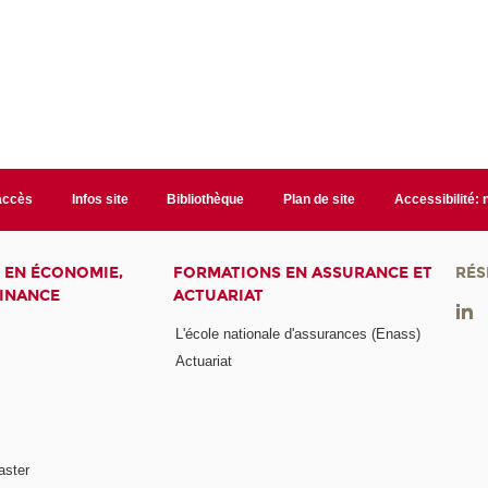
accès
Infos site
Bibliothèque
Plan de site
Accessibilité:
 EN ÉCONOMIE,
FORMATIONS EN ASSURANCE ET
RÉS
FINANCE
ACTUARIAT
L'école nationale d'assurances (Enass)
Actuariat
aster