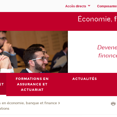
Accès directs
Composante
Économie,
Devene
financ
FORMATIONS EN
ACTUALITÉS
ET
ASSURANCE ET
ACTUARIAT
 en économie, banque et finance
ations