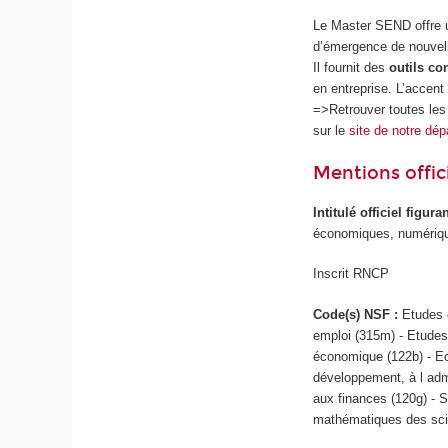
Le Master SEND offre u
d’émergence de nouvel
Il fournit des
outils co
en entreprise. L’accent
=>Retrouver toutes les
sur le
site de notre d
Mentions offici
Intitulé officiel figur
économiques, numériq
Inscrit RNCP
Code(s) NSF :
Etudes 
emploi (315m) - Etudes
économique (122b) - E
développement, à l admi
aux finances (120g) - 
mathématiques des sci