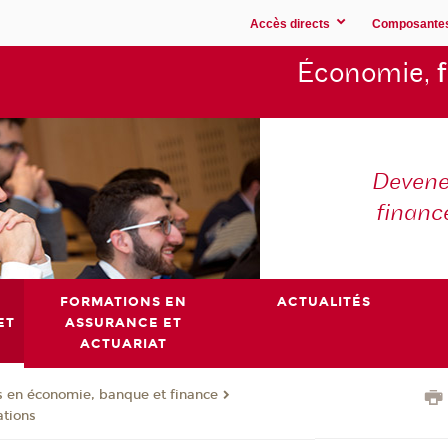
Accès directs
Composante
Économie,
Devene
financ
FORMATIONS EN
ACTUALITÉS
ET
ASSURANCE ET
ACTUARIAT
 en économie, banque et finance
ations