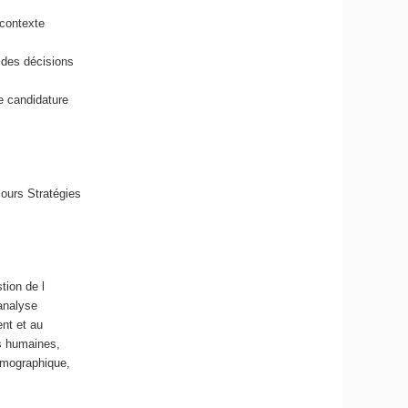
contexte
 des décisions
e candidature
ours Stratégies
tion de l
analyse
nt et au
es humaines,
émographique,