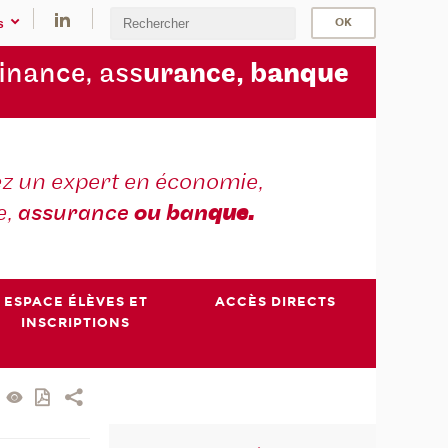
s
finance, ass
urance, b
anque
z un expert en économie,
e,
assurance
ou ban
que.
ESPACE ÉLÈVES ET
ACCÈS DIRECTS
INSCRIPTIONS