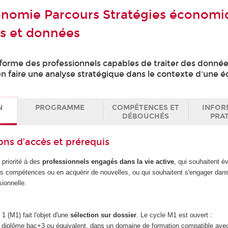
nomie Parcours Stratégies économi
s et données
orme des professionnels capables de traiter des donnée
 faire une analyse stratégique dans le contexte d'une 
N
PROGRAMME
COMPÉTENCES ET
INFOR
DÉBOUCHÉS
PRA
ons d’accès et prérequis
 priorité à des
professionnels engagés dans la vie active
, qui souhaitent é
eurs compétences ou en acquérir de nouvelles, ou qui souhaitent s'engager da
sionnelle.
1 (M1) fait l'objet d'une
sélection sur dossier
. Le cycle M1 est ouvert :
un diplôme bac+3 ou équivalent, dans un domaine de formation compatible avec