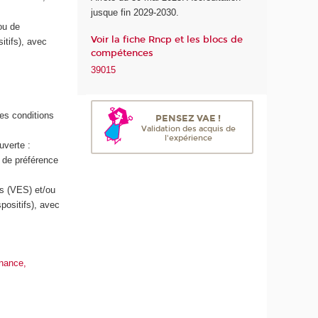
jusque fin 2029-2030.
n
ou de
u
Voir la fiche Rncp et les blocs de
itifs), avec
m
compétences
é
39015
r
i
q
es conditions
u
PENSEZ VAE !
Validation des acquis de
e
l'expérience
uverte :
e
 de préférence
t
d
es (VES) et/ou
e
positifs), avec
l
'
I
A
inance,