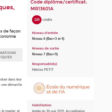
Code diplôme/certificat:
ques,
MR13601A
120
crédits
s de façon
Niveau d'entrée
économie
Niveau 6 (Bac+3 et 4)
Niveau de sortie
MATIONS
Niveau 7 (Bac+5)
TIQUES
Responsable(s)
Héloïse PETIT
voluer dans leur
É
ns une démarche
c
o
l
e
Habilitation
d
 le master, et
Arrêté du 30 mai 2025. Accréditation
u