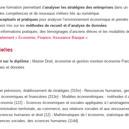
ne formation permettant d’
analyser les stratégies des entreprises
dans un 
les compétences et de nouveaux métiers liés au numérique.
nceptuels et pratiques
pour analyser l’environnement économique et prendre
 est mis sur les
méthodes de
recueil et d’analyse de données
.
 informations pratiques, des témoignages d’anciens élèves et les modalités d
épartement « Economie, Finance, Assurance Banque »
elles
ant sur le diplôme :
Master Droit, économie et gestion mention économie Parc
ues et données
et prévisions, établissement de stratégies (315n) - Ressources humaines, ges
 économiques et financières (313n) - Modèles économétriques - méthodes d 
conomie (122) - Sciences économiques et sociales appliquées à l aménageme
nistration territoriale, au commerce, aux relations sociales et aux ressourc
Sciences humaines et droit (12) - Mathématiques de l économie, statistique d
ences sociales, des sciences humaines (114d)