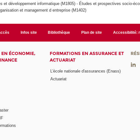
s et développement informatique (M1805) - Études et prospectives socio-éc
rganisation et management d entreprise (M1402)
accès
Infos site
Bibliothèque
Plan de site
Accessibilité:
 EN ÉCONOMIE,
FORMATIONS EN ASSURANCE ET
RÉS
FINANCE
ACTUARIAT
L'école nationale d'assurances (Enass)
Actuariat
aster
MF
ormations