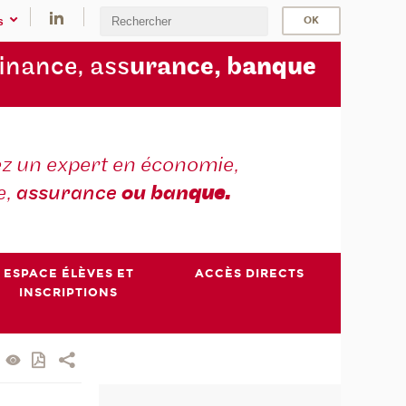
s
finance, ass
urance, b
anque
z un expert en économie,
e,
assurance
ou ban
que.
ESPACE ÉLÈVES ET
ACCÈS DIRECTS
INSCRIPTIONS