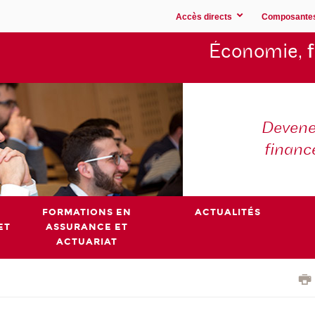
Accès directs
Composante
Économie,
Devene
financ
FORMATIONS EN
ACTUALITÉS
ET
ASSURANCE ET
ACTUARIAT