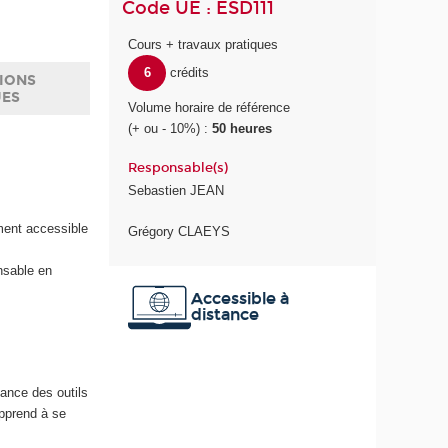
Code UE : ESD111
Cours + travaux pratiques
6
crédits
IONS
UES
Volume horaire de référence
(+ ou - 10%) :
50 heures
Responsable(s)
Sebastien JEAN
ment accessible
Grégory CLAEYS
nsable en
Accessible à
distance
ance des outils
apprend à se