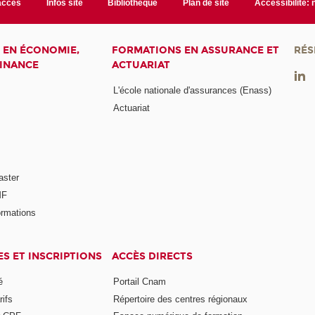
accès
Infos site
Bibliothèque
Plan de site
Accessibilité:
 EN ÉCONOMIE,
FORMATIONS EN ASSURANCE ET
RÉS
FINANCE
ACTUARIAT
L'école nationale d'assurances (Enass)
Actuariat
aster
MF
ormations
ES ET INSCRIPTIONS
ACCÈS DIRECTS
é
Portail Cnam
rifs
Répertoire des centres régionaux