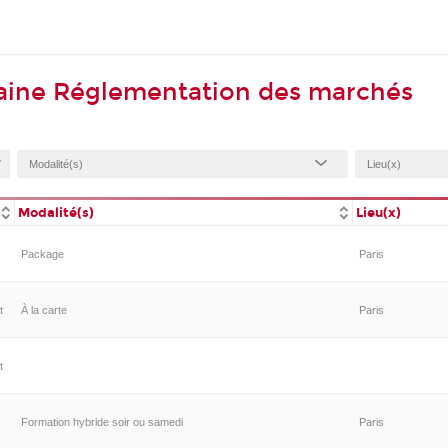
aine Réglementation des marchés
Modalité(s)
Lieu(x)
Package
Paris
t
À la carte
Paris
t
Formation hybride soir ou samedi
Paris