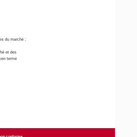
res du marché ;
ché et des
oyen terme
 non conforme