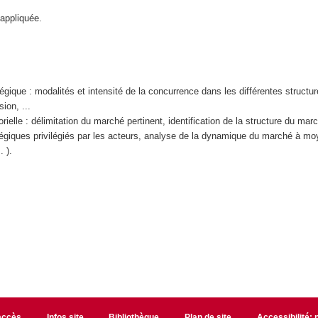
 appliquée.
tégique : modalités et intensité de la concurrence dans les différentes structu
ion, ...
rielle : délimitation du marché pertinent, identification de la structure du mar
atégiques privilégiés par les acteurs, analyse de la dynamique du marché à m
. ).
accès
Infos site
Bibliothèque
Plan de site
Accessibilité: