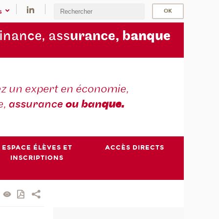
s
finance, ass
urance, b
anque
z un expert en économie,
e,
assurance
ou ban
que.
ESPACE ÉLÈVES ET
ACCÈS DIRECTS
INSCRIPTIONS