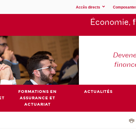
Accès directs
Composante
Économie,
Devene
financ
FORMATIONS EN
ACTUALITÉS
ET
ASSURANCE ET
ACTUARIAT