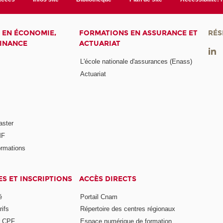
 EN ÉCONOMIE,
FORMATIONS EN ASSURANCE ET
RÉS
FINANCE
ACTUARIAT
L'école nationale d'assurances (Enass)
Actuariat
aster
MF
ormations
ES ET INSCRIPTIONS
ACCÈS DIRECTS
é
Portail Cnam
rifs
Répertoire des centres régionaux
r CPF
Espace numérique de formation