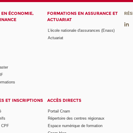
 EN ÉCONOMIE,
FORMATIONS EN ASSURANCE ET
RÉS
FINANCE
ACTUARIAT
L'école nationale d'assurances (Enass)
Actuariat
aster
MF
ormations
ES ET INSCRIPTIONS
ACCÈS DIRECTS
é
Portail Cnam
rifs
Répertoire des centres régionaux
r CPF
Espace numérique de formation