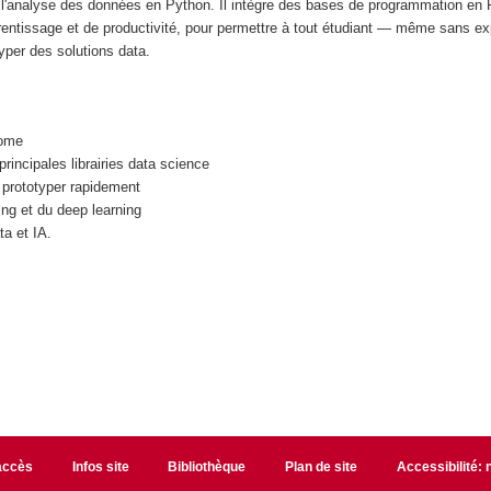
 à l'analyse des données en Python. Il intègre des bases de programmation en 
prentissage et de productivité, pour permettre à tout étudiant — même sans e
yper des solutions data.
nome
rincipales librairies data science
t prototyper rapidement
g et du deep learning
a et IA.
accès
Infos site
Bibliothèque
Plan de site
Accessibilité: