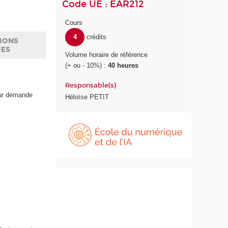
Code UE : EAR212
Cours
4
crédits
IONS
UES
Volume horaire de référence
(+ ou - 10%) :
40 heures
Responsable(s)
sur demande
Héloïse PETIT
É
c
o
l
e
d
u
n
u
m
é