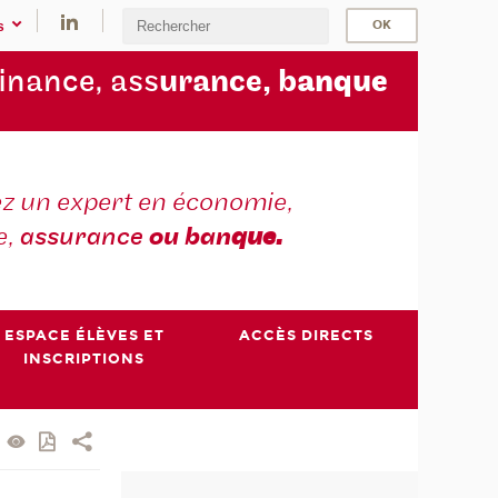
s
finance, ass
urance, b
anque
z un expert en économie,
e,
assurance
ou ban
que.
ESPACE ÉLÈVES ET
ACCÈS DIRECTS
INSCRIPTIONS