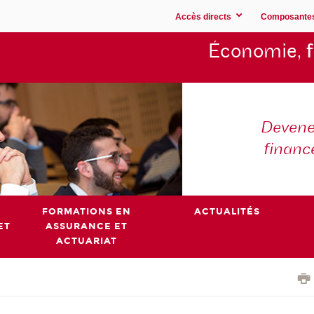
Accès directs
Composante
Économie,
Devene
financ
FORMATIONS EN
ACTUALITÉS
ET
ASSURANCE ET
ACTUARIAT