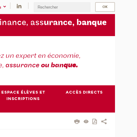
s
finance, ass
urance, b
anque
z un expert en économie,
e,
assurance
ou ban
que.
ESPACE ÉLÈVES ET
ACCÈS DIRECTS
INSCRIPTIONS