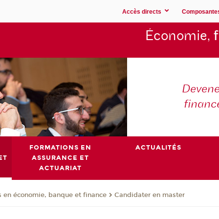
Accès directs
Composante
Économie,
Devene
financ
FORMATIONS EN
ACTUALITÉS
ET
ASSURANCE ET
ACTUARIAT
 en économie, banque et finance
Candidater en master