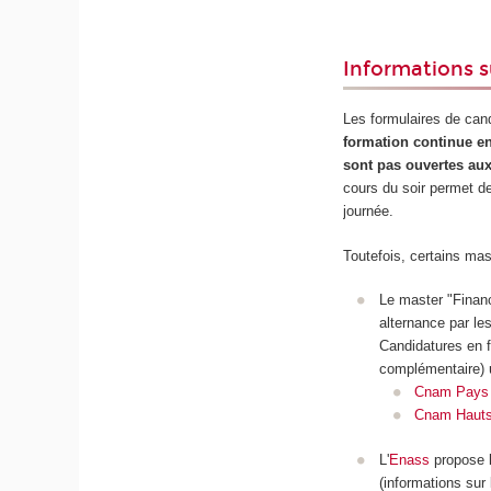
Informations s
Les formulaires de can
formation continue en
sont pas ouvertes aux
cours du soir permet de
journée.
Toutefois, certains ma
Le master "Financ
alternance par le
Candidatures en f
complémentaire) 
Cnam Pays d
Cnam Hauts
L'
Enass
propose l
(informations sur 