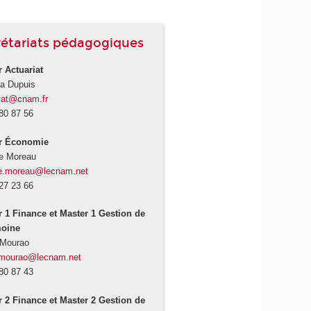
rétariats pédagogiques
 Actuariat
da Dupuis
iat@cnam.fr
80 87 56
r Économie
ie Moreau
nie.moreau@lecnam.net
27 23 66
r 1 Finance et Master 1 Gestion de
moine
 Mourao
.mourao@lecnam.net
80 87 43
r 2 Finance et Master 2 Gestion de