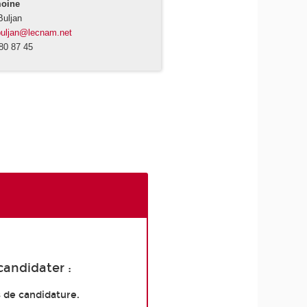
moine
Buljan
buljan@lecnam.net
80 87 45
candidater :
s de candidature.