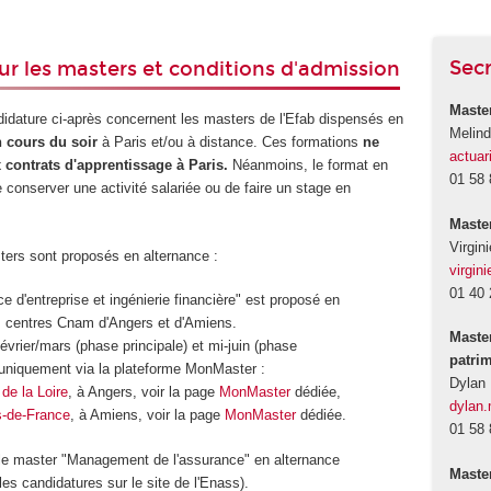
Sec
ur les masters et conditions d'admission
Master
didature ci-après concernent les masters de l'Efab dispensés en
Melin
 cours du soir
à Paris et/ou à distance. Ces formations
ne
actuar
 contrats d'apprentissage à Paris
.
Néanmoins, le format en
01 58 
 conserver une activité salariée ou de faire un stage en
Maste
Virgin
sters sont proposés en alternance :
virgi
01 40 
e d'entreprise et ingénierie financière" est proposé en
s centres Cnam d'Angers et d'Amiens.
Maste
évrier/mars (phase principale) et mi-juin (phase
patri
uniquement via la plateforme MonMaster :
Dylan
e la Loire
, à Angers, voir la page
MonMaster
dédiée,
dylan
-de-France
, à Amiens, voir la page
MonMaster
dédiée.
01 58 
e master "Management de l'assurance" en alternance
Maste
les candidatures sur le site de l'Enass).