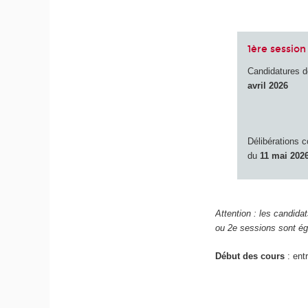
1ère session 
Candidatures 
avril 2026
Délibérations 
du
11 mai 202
Attention : les candida
ou 2e sessions sont ég
Début des cours
: ent