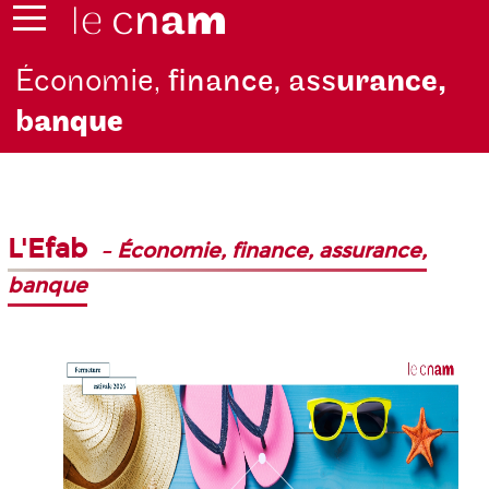
Économie,
finance, ass
urance,
b
anque
L'Efab
–
Économie, finance, assurance,
banque