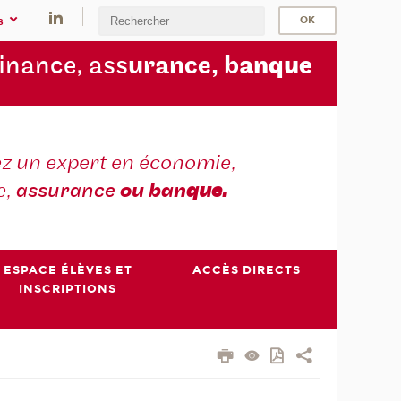
s
finance, ass
urance, b
anque
z un expert en économie,
e,
assurance
ou ban
que.
ESPACE ÉLÈVES ET
ACCÈS DIRECTS
INSCRIPTIONS