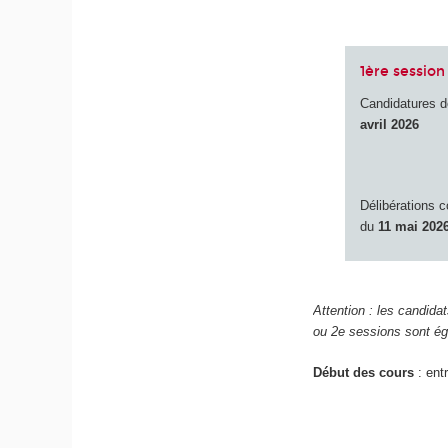
1ère session 
Candidatures 
avril 2026
Délibérations 
du
11 mai 202
Attention : les candida
ou 2e sessions sont ég
Début des cours
: ent