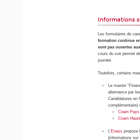
Informations s
Les formulaires de can
formation continue en
sont pas ouvertes aux
cours du soir permet de
journée.
Toutefois, certains ma
Le master "Financ
alternance par le
Candidatures en f
complémentaire) 
Cnam Pays d
Cnam Hauts
L'
Enass
propose l
(informations sur 