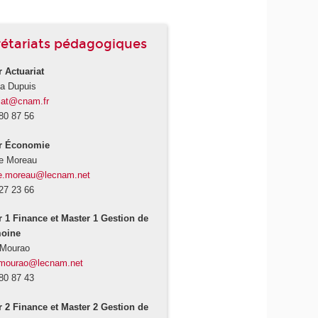
rétariats pédagogiques
 Actuariat
da Dupuis
iat@cnam.fr
80 87 56
r Économie
ie Moreau
nie.moreau@lecnam.net
27 23 66
r 1 Finance et Master 1 Gestion de
moine
 Mourao
.mourao@lecnam.net
80 87 43
r 2 Finance et Master 2 Gestion de