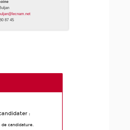
moine
Buljan
buljan@lecnam.net
80 87 45
candidater :
s de candidature.