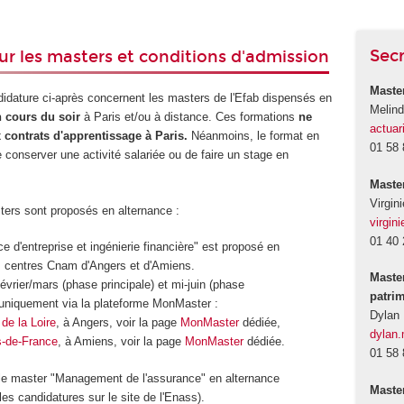
Sec
ur les masters et conditions d'admission
Master
didature ci-après concernent les masters de l'Efab dispensés en
Melin
 cours du soir
à Paris et/ou à distance. Ces formations
ne
actuar
 contrats d'apprentissage à Paris
.
Néanmoins, le format en
01 58 
 conserver une activité salariée ou de faire un stage en
Maste
Virgin
sters sont proposés en alternance :
virgi
01 40 
e d'entreprise et ingénierie financière" est proposé en
s centres Cnam d'Angers et d'Amiens.
Maste
évrier/mars (phase principale) et mi-juin (phase
patri
uniquement via la plateforme MonMaster :
Dylan
e la Loire
, à Angers, voir la page
MonMaster
dédiée,
dylan
-de-France
, à Amiens, voir la page
MonMaster
dédiée.
01 58 
e master "Management de l'assurance" en alternance
Maste
les candidatures sur le site de l'Enass).