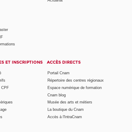
Actuariat
aster
MF
ormations
ES ET INSCRIPTIONS
ACCÈS DIRECTS
é
Portail Cnam
rifs
Répertoire des centres régionaux
r CPF
Espace numérique de formation
Cnam blog
ériques
Musée des arts et métiers
tage
La boutique du Cnam
es
Accès à l'IntraCnam