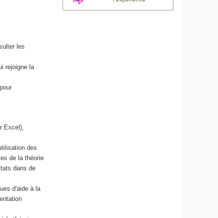
ulter les
 rejoigne la
 pour
r Excel),
tilisation des
les de la théorie
ltats dans de
ues d'aide à la
entation