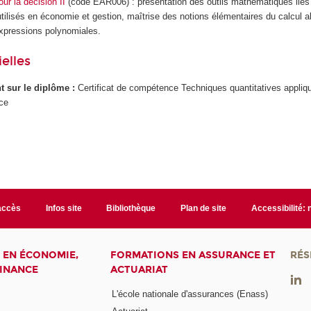
r la décision II
(code EAR006) : présentation des outils mathématiques liés 
utilisés en économie et gestion, maîtrise des notions élémentaires du calcul a
expressions polynomiales.
elles
ant sur le diplôme :
Certificat de compétence Techniques quantitatives appliq
nce
accès
Infos site
Bibliothèque
Plan de site
Accessibilité:
 EN ÉCONOMIE,
FORMATIONS EN ASSURANCE ET
RÉS
FINANCE
ACTUARIAT
L'école nationale d'assurances (Enass)