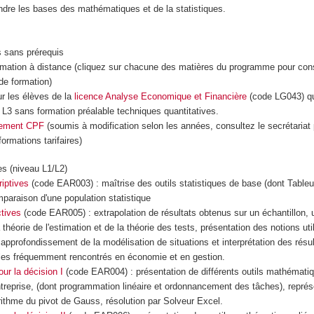
ndre les bases des mathématiques et de la statistiques.
s sans prérequis
mation à distance (cliquez sur chacune des matières du programme pour cons
de formation)
 les élèves de la
licence Analyse Economique et Financière
(code LG043) qui
 L3 sans formation préalable techniques quantitatives.
cement CPF
(soumis à modification selon les années, consultez le secrétariat
formations tarifaires)
s (niveau L1/L2)
riptives
(code EAR003) : maîtrise des outils statistiques de base (dont Tableu
mparaison d'une population statistique
ctives
(code EAR005) : extrapolation de résultats obtenus sur un échantillon, u
a théorie de l'estimation et de la théorie des tests, présentation des notions uti
 approfondissement de la modélisation de situations et interprétation des résu
s fréquemment rencontrés en économie et en gestion.
r la décision I
(code EAR004) : présentation de différents outils mathématiq
ntreprise, (dont programmation linéaire et ordonnancement des tâches), représ
rithme du pivot de Gauss, résolution par Solveur Excel.