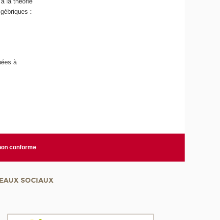
à la théorie
lgébriques :
uées à
 non conforme
EAUX SOCIAUX