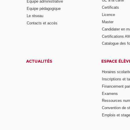
UE à la carte
Equipe administrative
Certificats
Equipe pédagogique
Licence
Le réseau
Master
Contacts et accès
Candidater en m
Certifications A
Catalogue des f
ACTUALITÉS
ESPACE ÉLÈV
Horaires scolarit
Inscriptions et ta
Financement pa
Examens
Ressources num
Convention de s
Emplois et stag