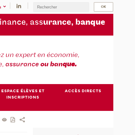
s
finance, ass
urance, b
anque
z un expert en économie,
e,
assurance
ou ban
que.
ESPACE ÉLÈVES ET
ACCÈS DIRECTS
INSCRIPTIONS