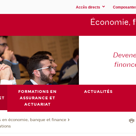
Accès directs
Composante
Économie,
Devene
financ
FORMATIONS EN
ACTUALITÉS
ET
ASSURANCE ET
ACTUARIAT
 en économie, banque et finance
ations