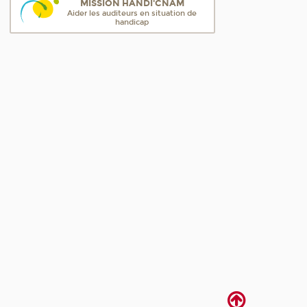
MISSION HANDI'CNAM
Aider les auditeurs en situation de
handicap