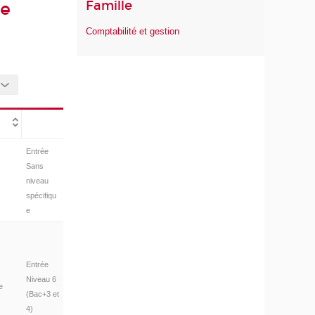
Famille
ée
Comptabilité et gestion
Entrée
Sans
niveau
spécifiqu
e
Entrée
Niveau 6
e
(Bac+3 et
4)