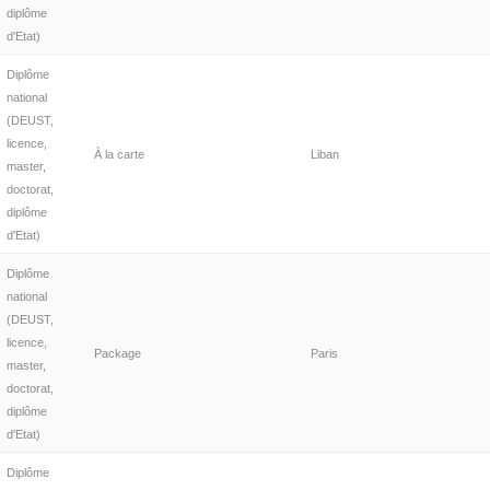
diplôme
d'Etat)
Diplôme
national
(DEUST,
licence,
À la carte
Liban
master,
doctorat,
diplôme
d'Etat)
Diplôme
national
(DEUST,
licence,
Package
Paris
master,
doctorat,
diplôme
d'Etat)
Diplôme