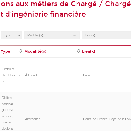
ions aux métiers de Chargé / Charg
t d'ingénierie financière
Type
Modalité(s)
Lieu(x)
Certificat
d'établisseme
À la carte
Paris
nt
Diplôme
national
(DEUST,
licence,
Alternance
Hauts-de-France, Pays de la Loir
master,
doctorat,