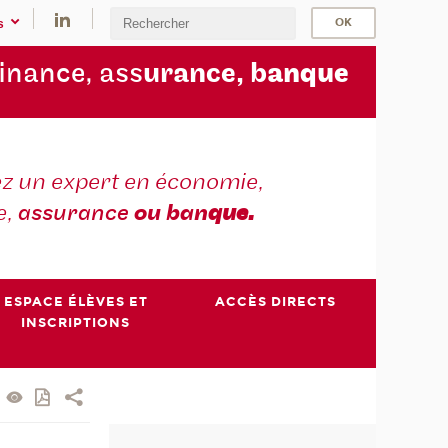
s
finance, ass
urance, b
anque
z un expert en économie,
e,
assurance
ou ban
que.
ESPACE ÉLÈVES ET
ACCÈS DIRECTS
INSCRIPTIONS