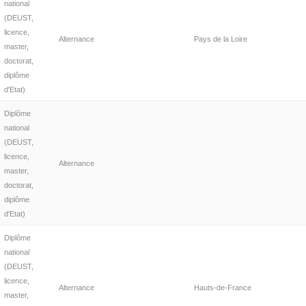
national
(DEUST,
licence,
Alternance
Pays de la Loire
master,
doctorat,
diplôme
d'Etat)
Diplôme
national
(DEUST,
licence,
Alternance
master,
doctorat,
diplôme
d'Etat)
Diplôme
national
(DEUST,
licence,
Alternance
Hauts-de-France
master,