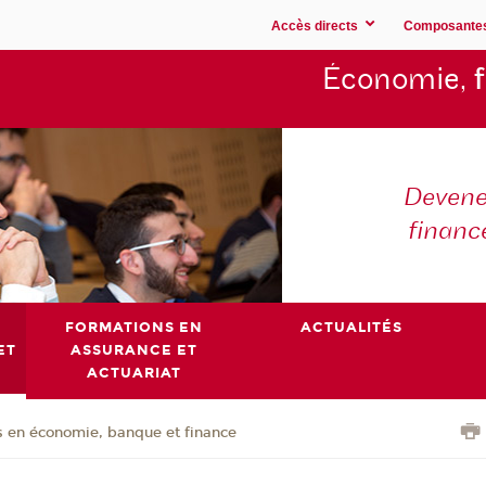
Accès directs
Composante
Économie,
Devene
financ
FORMATIONS EN
ACTUALITÉS
ET
ASSURANCE ET
ACTUARIAT
 en économie, banque et finance