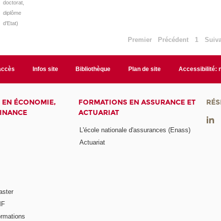
doctorat,
diplôme
d'Etat)
Premier
Précédent
1
Suiv
accès
Infos site
Bibliothèque
Plan de site
Accessibilité:
 EN ÉCONOMIE,
FORMATIONS EN ASSURANCE ET
RÉS
FINANCE
ACTUARIAT
L'école nationale d'assurances (Enass)
Actuariat
aster
MF
ormations