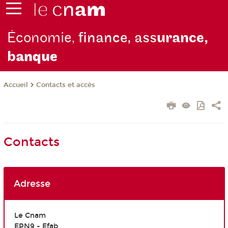
Économie,
finance, ass
urance,
b
anque
Contacts et accès
Accueil
Contacts
Adresse
Le Cnam
EPN9 - Efab