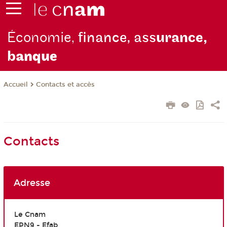
Économie,
finance, ass
urance,
b
anque
Contacts et accès
Accueil
Contacts
Adresse
Le Cnam
EPN9 - Efab