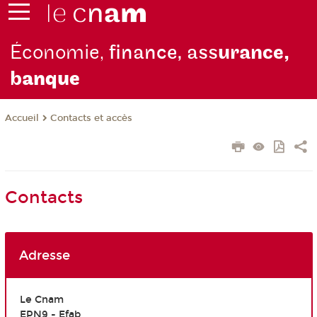
Économie,
finance, ass
urance,
b
anque
Contacts et accès
Accueil
Contacts
Adresse
Le Cnam
EPN9 - Efab