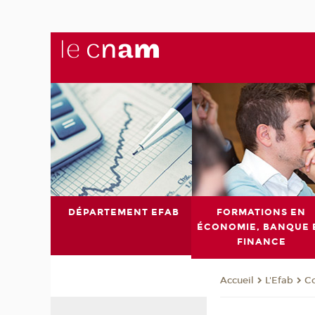
DÉPARTEMENT EFAB
FORMATIONS EN
ÉCONOMIE, BANQUE 
FINANCE
L'Efab
Co
Accueil