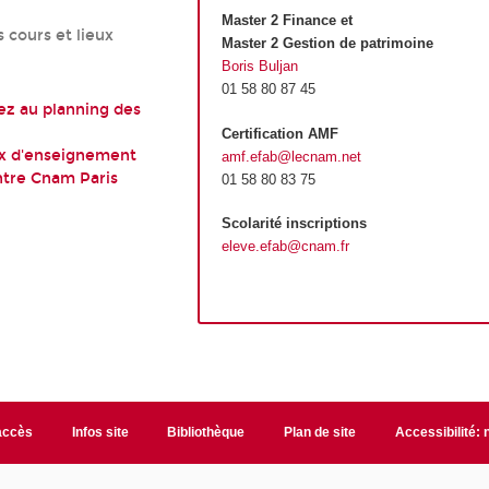
Master 2 Finance et
 cours et lieux
Master 2 Gestion de patrimoine
Boris Buljan
01 58 80 87 45
z au planning des
Certification AMF
ux d'enseignement
amf.efab@lecnam.net
tre Cnam Paris
01 58 80 83 75
Scolarité inscriptions
eleve.efab@cnam.fr
accès
Infos site
Bibliothèque
Plan de site
Accessibilité: