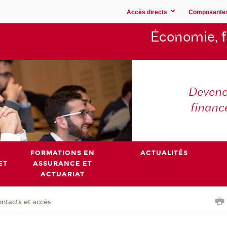
Accès directs
Composante
Économie,
Devene
financ
FORMATIONS EN
ACTUALITÉS
ET
ASSURANCE ET
ACTUARIAT
ntacts et accès