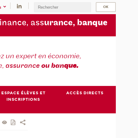
s
finance, ass
urance, b
anque
z un expert en économie,
e,
assurance
ou ban
que.
ESPACE ÉLÈVES ET
ACCÈS DIRECTS
INSCRIPTIONS