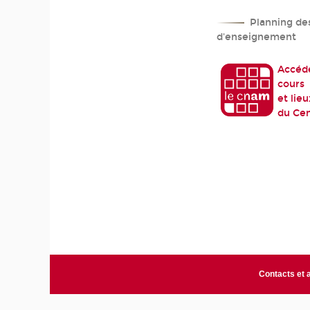
Planning des
d'enseignement
Accéde
cours
et lie
du Cen
Contacts et 