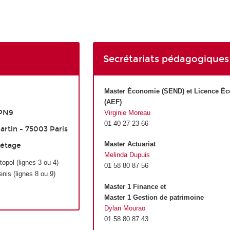
Secrétariats pédagogiques
Master Économie (SEND) et Licence É
(AEF)
EPN9
Virginie Moreau
01 40 27 23 66
artin - 75003 Paris
Master Actuariat
 étage
Melinda Dupuis
pol (lignes 3 ou 4)
01 58 80 87 56
enis (lignes 8 ou 9)
Master 1 Finance et
Master 1 Gestion de patrimoine
Dylan Mourao
01 58 80 87 43