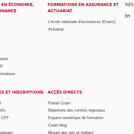
 EN ÉCONOMIE,
FORMATIONS EN ASSURANCE ET
RÉS
FINANCE
ACTUARIAT
L'école nationale d'assurances (Enass)
Actuariat
aster
MF
ormations
ES ET INSCRIPTIONS
ACCÈS DIRECTS
é
Portail Cnam
rifs
Répertoire des centres régionaux
r CPF
Espace numérique de formation
Cnam blog
ériques
Musée des arts et métiers