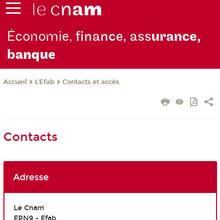
Économie,
finance, ass
urance,
b
anque
L'Efab
Contacts et accès
Accueil
Contacts
Adresse
Le Cnam
EPN9 - Efab