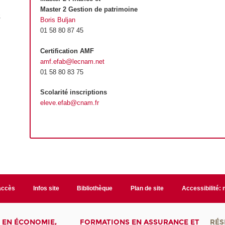
Master 2 Gestion de patrimoine
t
Boris Buljan
01 58 80 87 45
Certification AMF
amf.efab@lecnam.net
01 58 80 83 75
Scolarité inscriptions
eleve.efab@cnam.fr
accès
Infos site
Bibliothèque
Plan de site
Accessibilité:
 EN ÉCONOMIE,
FORMATIONS EN ASSURANCE ET
RÉS