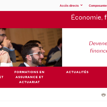
Accès directs
Composante
Économie,
Devene
financ
FORMATIONS EN
ACTUALITÉS
ET
ASSURANCE ET
ACTUARIAT