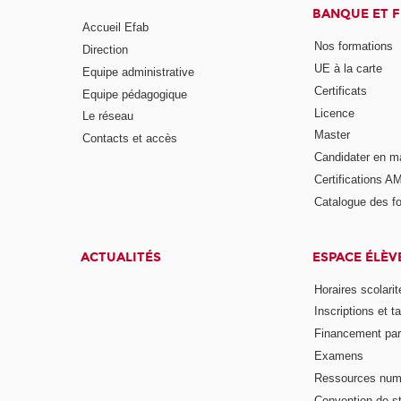
BANQUE ET 
Accueil Efab
Nos formations
Direction
UE à la carte
Equipe administrative
Certificats
Equipe pédagogique
Licence
Le réseau
Master
Contacts et accès
Candidater en m
Certifications A
Catalogue des f
ACTUALITÉS
ESPACE ÉLÈV
Horaires scolarit
Inscriptions et ta
Financement pa
Examens
Ressources num
Convention de s