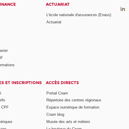
FINANCE
ACTUARIAT
L'école nationale d'assurances (Enass)
Actuariat
aster
MF
ormations
ES ET INSCRIPTIONS
ACCÈS DIRECTS
é
Portail Cnam
rifs
Répertoire des centres régionaux
r CPF
Espace numérique de formation
Cnam blog
ériques
Musée des arts et métiers
tage
La boutique du Cnam