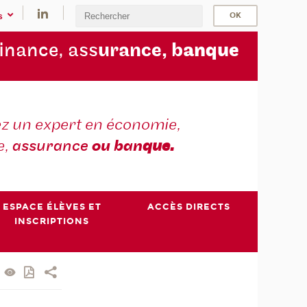
s
finance, ass
urance, b
anque
z un expert en économie,
e,
assurance
ou ban
que.
ESPACE ÉLÈVES ET
ACCÈS DIRECTS
INSCRIPTIONS