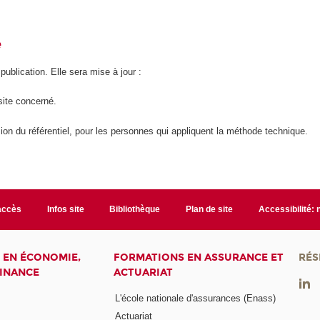
é
 publication. Elle sera mise à jour :
site concerné.
ion du référentiel, pour les personnes qui appliquent la méthode technique.
accès
Infos site
Bibliothèque
Plan de site
Accessibilité:
 EN ÉCONOMIE,
FORMATIONS EN ASSURANCE ET
RÉS
FINANCE
ACTUARIAT
L'école nationale d'assurances (Enass)
Actuariat