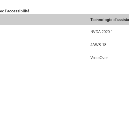
ec l'accessibilité
Technologie d'assist
NVDA 2020.1
JAWS 18
VoiceOver
é