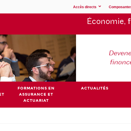
Accès directs
Composante
Économie,
Devene
financ
FORMATIONS EN
ACTUALITÉS
ET
ASSURANCE ET
ACTUARIAT