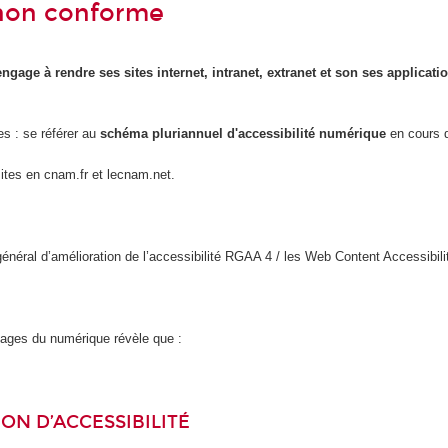
- non conforme
engage à rendre ses sites internet, intranet, extranet et son ses applicat
es : se référer au
schéma pluriannuel d'accessibilité numérique
en cours d
sites en cnam.fr et lecnam.net.
l général d’amélioration de l’accessibilité RGAA 4 / les Web Content Accessi
usages du numérique révèle que :
ON D’ACCESSIBILITÉ