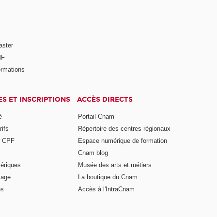
aster
MF
ormations
ES ET INSCRIPTIONS
ACCÈS DIRECTS
é
Portail Cnam
rifs
Répertoire des centres régionaux
r CPF
Espace numérique de formation
Cnam blog
ériques
Musée des arts et métiers
tage
La boutique du Cnam
es
Accès à l'IntraCnam