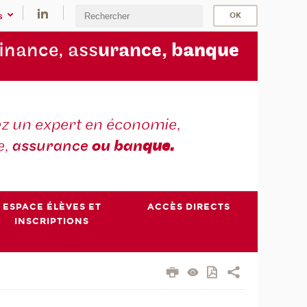
s
finance, ass
urance, b
anque
z un expert en économie,
e,
assurance
ou ban
que.
ESPACE ÉLÈVES ET
ACCÈS DIRECTS
INSCRIPTIONS