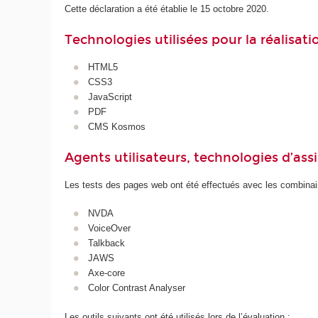
Cette déclaration a été établie le 15 octobre 2020.
Technologies utilisées pour la réalisat
HTML5
CSS3
JavaScript
PDF
CMS Kosmos
Agents utilisateurs, technologies d’assist
Les tests des pages web ont été effectués avec les combinais
NVDA
VoiceOver
Talkback
JAWS
Axe-core
Color Contrast Analyser
Les outils suivants ont été utilisés lors de l’évaluation :