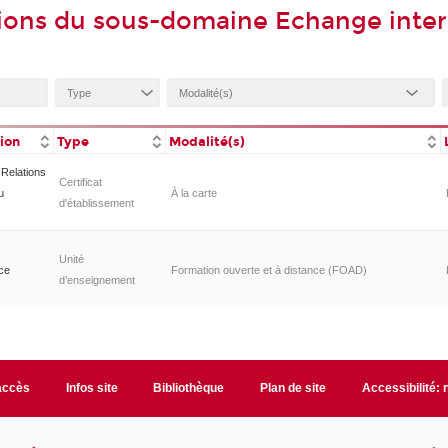
ions du sous-domaine Echange inter
tion
Type
Modalité(s)
n Relations
Certificat
u
À la carte
d'établissement
Unité
nce
Formation ouverte et à distance (FOAD)
d’enseignement
accès
Infos site
Bibliothèque
Plan de site
Accessibilité: