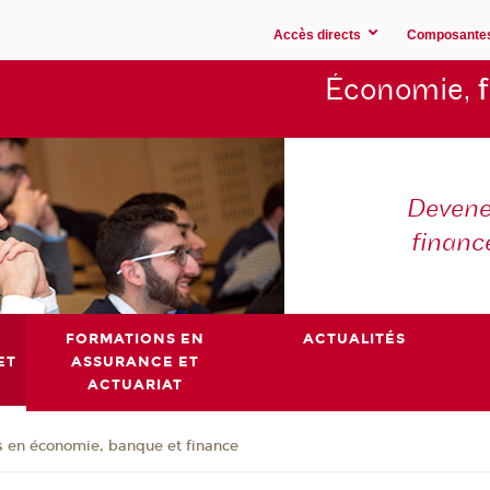
Accès directs
Composante
Économie,
Devene
financ
FORMATIONS EN
ACTUALITÉS
ET
ASSURANCE ET
ACTUARIAT
 en économie, banque et finance