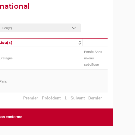
national
Lieu(x)
Entrée Sans
Bretagne
niveau
spécifique
Paris
Premier
Précédent
1
Suivant
Dernier
 non conforme