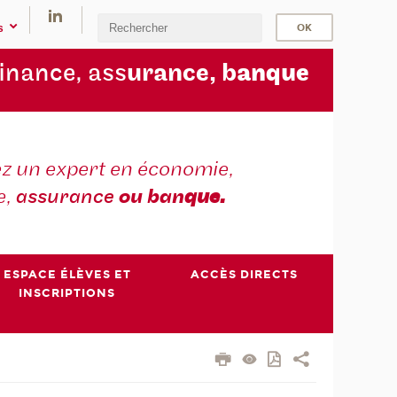
s
finance, ass
urance, b
anque
z un expert en économie,
e,
assurance
ou ban
que.
ESPACE ÉLÈVES ET
ACCÈS DIRECTS
INSCRIPTIONS