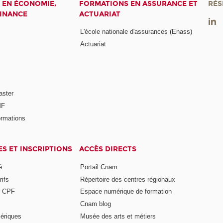
 EN ÉCONOMIE,
FORMATIONS EN ASSURANCE ET
RÉS
FINANCE
ACTUARIAT
L'école nationale d'assurances (Enass)
Actuariat
aster
MF
ormations
ES ET INSCRIPTIONS
ACCÈS DIRECTS
é
Portail Cnam
rifs
Répertoire des centres régionaux
r CPF
Espace numérique de formation
Cnam blog
ériques
Musée des arts et métiers