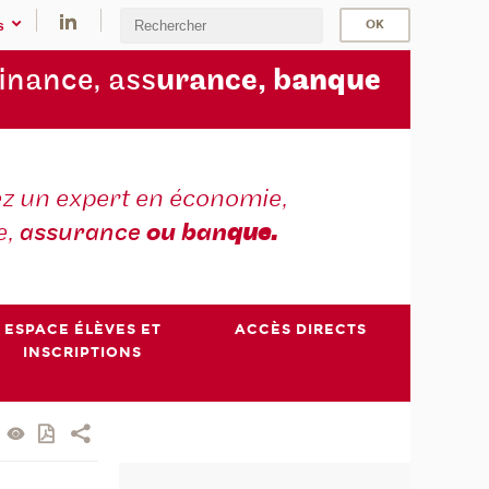
s
finance, ass
urance, b
anque
z un expert en économie,
e,
assurance
ou ban
que.
ESPACE ÉLÈVES ET
ACCÈS DIRECTS
INSCRIPTIONS