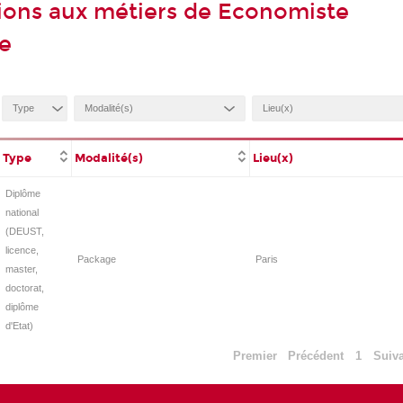
ions aux métiers de Economiste
se
Type
Modalité(s)
Lieu(x)
Diplôme
national
(DEUST,
licence,
Package
Paris
master,
doctorat,
diplôme
d'Etat)
Premier
Précédent
1
Suiv