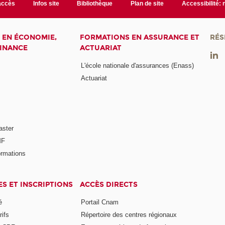
accès
Infos site
Bibliothèque
Plan de site
Accessibilité:
 EN ÉCONOMIE,
FORMATIONS EN ASSURANCE ET
RÉS
FINANCE
ACTUARIAT
L'école nationale d'assurances (Enass)
Actuariat
aster
MF
ormations
ES ET INSCRIPTIONS
ACCÈS DIRECTS
é
Portail Cnam
rifs
Répertoire des centres régionaux