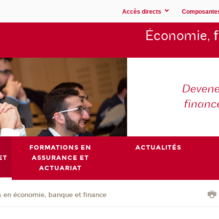
Accès directs
Composante
Économie,
Devene
financ
FORMATIONS EN
ACTUALITÉS
ET
ASSURANCE ET
ACTUARIAT
 en économie, banque et finance