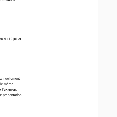
formations
n du 12 juillet
t annuellement
elle-même.
de l'examen
.
ur présentation