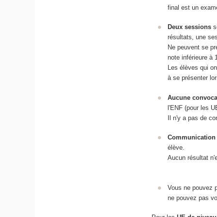
final est un exam
Deux sessions
so
résultats, une se
Ne peuvent se pré
note inférieure à 
Les élèves qui on
à se présenter lo
Aucune convocat
l'ENF (pour les 
Il n'y a pas de c
Communication d
élève.
Aucun résultat n
Vous ne pouvez p
ne pouvez pas vo