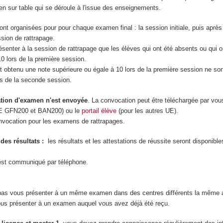
en sur table qui se déroule à l'issue des enseignements.
nt organisées pour pour chaque examen final : la session initiale, puis après
ssion de rattrapage.
senter à la session de rattrapage que les élèves qui ont été absents ou qui 
10 lors de la première session.
t obtenu une note supérieure ou égale à 10 lors de la première session ne son
rs de la seconde session.
ion d'examen n'est envoyée
. La convocation peut être téléchargée par vo
UE GFN200 et BAN200) ou le
portail élève
(pour les autres UE).
onvocation pour les examens de rattrapages.
es résultats :
les résultats et les attestations de réussite seront disponibles
'est communiqué par téléphone.
as vous présenter à un même examen dans des centres différents la même 
us présenter à un examen auquel vous avez déjà été reçu.