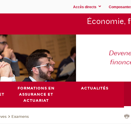
Accès directs
Composante
Économie,
Devene
financ
FORMATIONS EN
ACTUALITÉS
ET
ASSURANCE ET
ACTUARIAT
èves
Examens