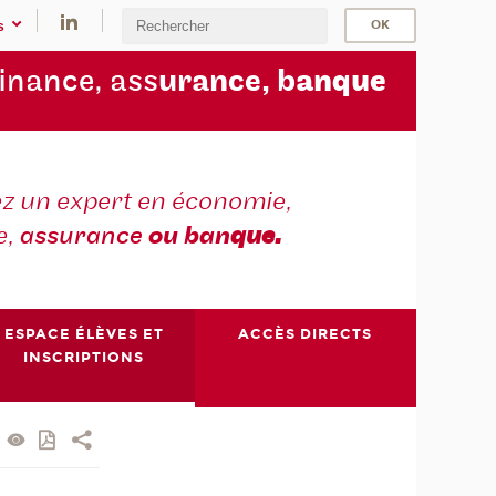
s
finance, ass
urance, b
anque
z un expert en économie,
e,
assurance
ou ban
que.
ESPACE ÉLÈVES ET
ACCÈS DIRECTS
INSCRIPTIONS