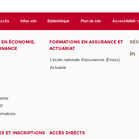
accès
Infos site
Bibliothèque
Plan de site
Accessibilité:
 EN ÉCONOMIE,
FORMATIONS EN ASSURANCE ET
RÉS
FINANCE
ACTUARIAT
L'école nationale d'assurances (Enass)
Actuariat
aster
MF
ormations
ES ET INSCRIPTIONS
ACCÈS DIRECTS