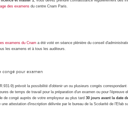
licence et master 1
, vous devez prendre connaissance régulièrement des in
page des examens
du centre Cnam Paris.
 des examens du Cnam
a été voté en séance plénière du conseil d'administratio
tous les examens et à tous les auditeurs.
 congé pour examen
. R.931-9) prévoit la possibilité d'obtenir un ou plusieurs congés correspondan
res de temps de travail pour la préparation d'un examen ou pour l'épreuve 
e de congé auprès de votre employeur au plus tard
30 jours avant la date 
une attestation d'inscription délivrée par le bureau de la Scolarité de l'Efab s