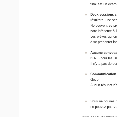
final est un exam
Deux sessions
so
résultats, une se
Ne peuvent se pré
note inférieure à 
Les élèves qui on
à se présenter lo
Aucune convocat
l'ENF (pour les 
Il n'y a pas de c
Communication d
élève.
Aucun résultat n
Vous ne pouvez p
ne pouvez pas vo