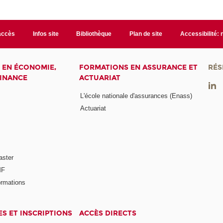
accès
Infos site
Bibliothèque
Plan de site
Accessibilité:
 EN ÉCONOMIE,
FORMATIONS EN ASSURANCE ET
RÉS
FINANCE
ACTUARIAT
L'école nationale d'assurances (Enass)
Actuariat
aster
MF
ormations
ES ET INSCRIPTIONS
ACCÈS DIRECTS