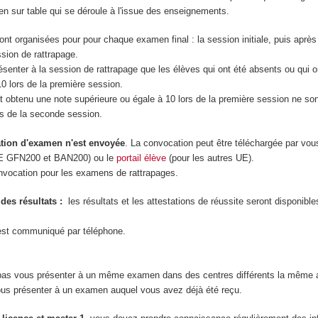
en sur table qui se déroule à l'issue des enseignements.
nt organisées pour pour chaque examen final : la session initiale, puis après
ssion de rattrapage.
senter à la session de rattrapage que les élèves qui ont été absents ou qui 
10 lors de la première session.
t obtenu une note supérieure ou égale à 10 lors de la première session ne son
rs de la seconde session.
ion d'examen n'est envoyée
. La convocation peut être téléchargée par vo
UE GFN200 et BAN200) ou le
portail élève
(pour les autres UE).
onvocation pour les examens de rattrapages.
es résultats :
les résultats et les attestations de réussite seront disponibles
'est communiqué par téléphone.
as vous présenter à un même examen dans des centres différents la même 
us présenter à un examen auquel vous avez déjà été reçu.