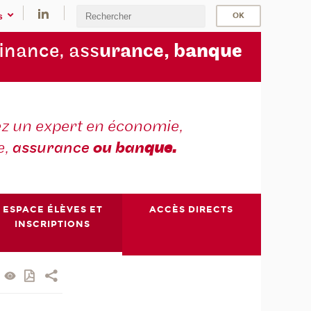
s
finance, ass
urance, b
anque
z un expert en économie,
e,
assurance
ou ban
que.
ESPACE ÉLÈVES ET
ACCÈS DIRECTS
INSCRIPTIONS