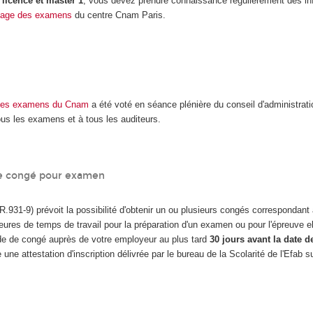
licence et master 1
, vous devez prendre connaissance régulièrement des in
page des examens
du centre Cnam Paris.
 des examens du Cnam
a été voté en séance plénière du conseil d'administratio
tous les examens et à tous les auditeurs.
 congé pour examen
. R.931-9) prévoit la possibilité d'obtenir un ou plusieurs congés correspondan
res de temps de travail pour la préparation d'un examen ou pour l'épreuve 
e de congé auprès de votre employeur au plus tard
30 jours avant la date 
une attestation d'inscription délivrée par le bureau de la Scolarité de l'Efab s