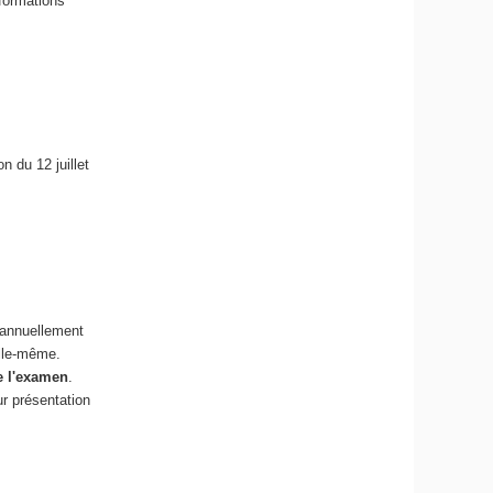
formations
n du 12 juillet
t annuellement
elle-même.
de l'examen
.
ur présentation