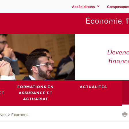
Accès directs
Composante
Économie,
Devene
financ
FORMATIONS EN
ACTUALITÉS
ET
ASSURANCE ET
ACTUARIAT
èves
Examens