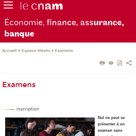
Économie,
finance, ass
urance,
b
anque
Espace élèves
Examens
Accueil
Examens
Inscription
Nul ne peut se
présenter à un
examen sans