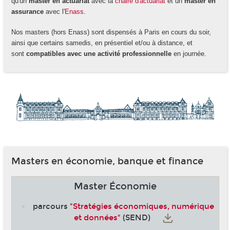
qu'un
master en actuariat
avec la
chaire d'actuariat
et un
master en
assurance
avec l'
Enass
.
Nos masters (hors Enass) sont dispensés à Paris en cours du soir,
ainsi que certains samedis, en présentiel et/ou à distance, et
sont
compatibles avec une activité professionnelle
en journée.
Masters en économie, banque et finance
Master Économie
parcours
"Stratégies économiques, numérique
et données"
(SEND)