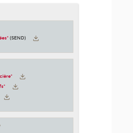
ées"
(SEND)
cière"
fs"