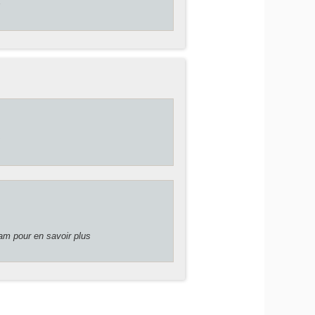
s
t
am pour en savoir plus