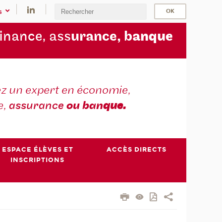
s
finance, ass
urance, b
anque
z un expert en économie,
e,
assurance
ou ban
que.
ESPACE ÉLÈVES ET
ACCÈS DIRECTS
INSCRIPTIONS