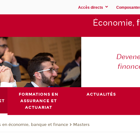
Accès directs
Composante
Économie,
Devene
financ
FORMATIONS EN
ACTUALITÉS
ET
ASSURANCE ET
ACTUARIAT
 en économie, banque et finance
Masters