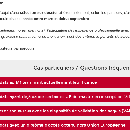
on
l'objet d'une
sélection sur dossier
et éventuellement, selon les parcours, d'un
éroule chaque année
entre mars et début septembre
.
(diplômes, notes, mentions), l’adéquation de l’expérience professionnelle ave
l qu'exposé dans la lettre de motivation, sont des critères importants de sélec
uditeurs par parcours.
Cas particuliers / Questions fréquen
dats au M1 terminant actuellement leur licence
dats ayant déjà validé certaines UE du master en inscription "à l
érer son cursus avec les dispositifs de validation des acquis (V
dats avec un diplôme d'accès obtenu hors Union Européenne