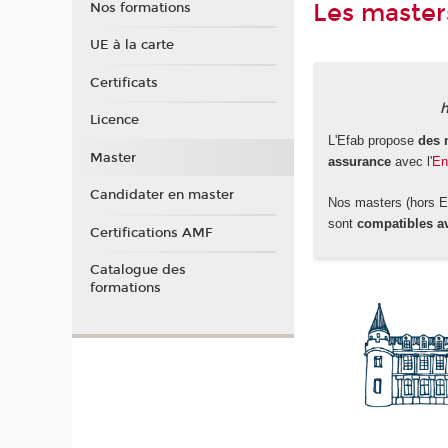
Les master
Nos formations
UE à la carte
Certificats
h
Licence
L'Efab propose
des 
Master
assurance
avec l'
En
Candidater en master
Nos masters (hors En
sont
compatibles av
Certifications AMF
Catalogue des
formations