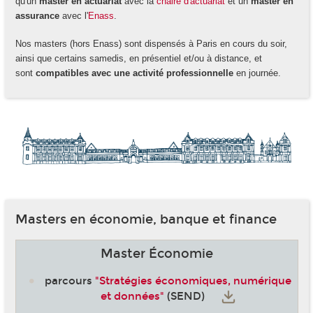
qu'un
master en actuariat
avec la
chaire d'actuariat
et un
master en
assurance
avec l'
Enass
.
Nos masters (hors Enass) sont dispensés à Paris en cours du soir,
ainsi que certains samedis, en présentiel et/ou à distance, et
sont
compatibles avec une activité professionnelle
en journée.
Masters en économie, banque et finance
Master Économie
parcours
"Stratégies économiques, numérique
et données"
(SEND)