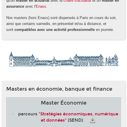
qu'un
master en actuariat
avec la
chaire d'actuariat
et un
master en
assurance
avec l'
Enass
.
Nos masters (hors Enass) sont dispensés à Paris en cours du soir,
ainsi que certains samedis, en présentiel et/ou à distance, et
sont
compatibles avec une activité professionnelle
en journée.
Masters en économie, banque et finance
Master Économie
parcours
"Stratégies économiques, numérique
et données"
(SEND)