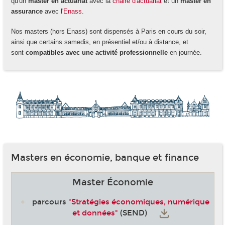
qu'un
master en actuariat
avec la
chaire d'actuariat
et un
master en
assurance
avec l'
Enass
.
Nos masters (hors Enass) sont dispensés à Paris en cours du soir,
ainsi que certains samedis, en présentiel et/ou à distance, et
sont
compatibles avec une activité professionnelle
en journée.
Masters en économie, banque et finance
Master Économie
parcours
"Stratégies économiques, numérique
et données"
(SEND)