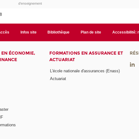
d’enseignement
18
accès
Infos site
Bibliothèque
Plan de site
Accessibilité:
 EN ÉCONOMIE,
FORMATIONS EN ASSURANCE ET
RÉS
FINANCE
ACTUARIAT
L'école nationale d'assurances (Enass)
Actuariat
aster
MF
ormations