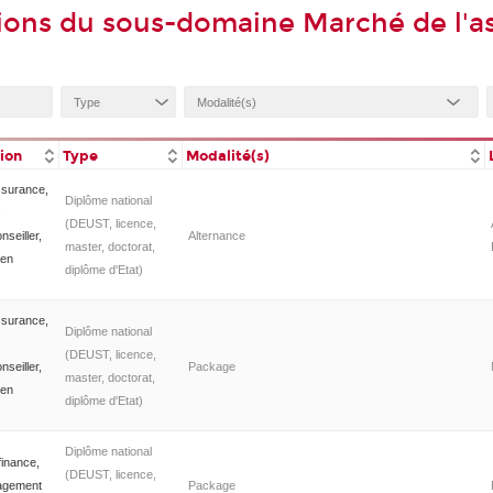
ions du sous-domaine Marché de l'a
tion
Type
Modalité(s)
ssurance,
Diplôme national
s
(DEUST, licence,
seiller,
Alternance
master, doctorat,
 en
diplôme d'Etat)
ssurance,
Diplôme national
s
(DEUST, licence,
seiller,
Package
master, doctorat,
 en
diplôme d'Etat)
Diplôme national
finance,
(DEUST, licence,
agement
Package