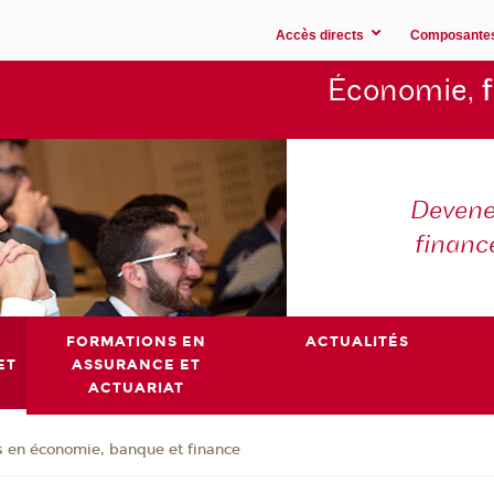
Accès directs
Composante
Économie,
Devene
financ
FORMATIONS EN
ACTUALITÉS
ET
ASSURANCE ET
ACTUARIAT
 en économie, banque et finance