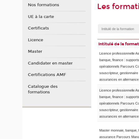
Les format
Nos formations
UE à la carte
Certificats
Licence
Intitulé de la forma
Master
Licence professionnelle A
banque, finance : support
Candidater en master
opérationnels Parcours Con
souscripteur, gestionnaire
Certifications AMF
assurances en alternance
Catalogue des
Licence professionnelle A
formations
banque, finance : support
opérationnels Parcours Con
souscripteur, gestionnaire
assurances en alternance
Master monnaie, banque, 
assurance Parcours Man