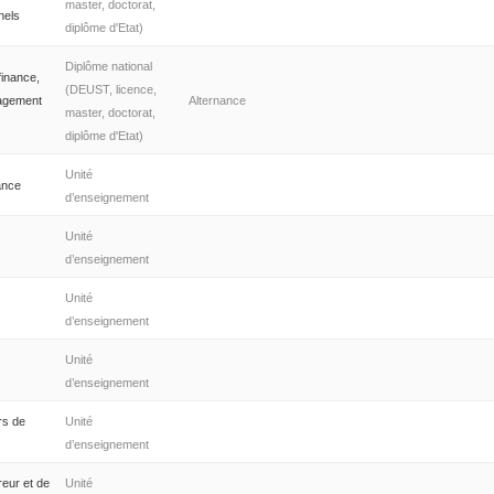
master, doctorat,
nels
diplôme d'Etat)
Diplôme national
finance,
(DEUST, licence,
agement
Alternance
master, doctorat,
diplôme d'Etat)
Unité
ance
d’enseignement
Unité
d’enseignement
Unité
d’enseignement
Unité
d’enseignement
rs de
Unité
d’enseignement
reur et de
Unité