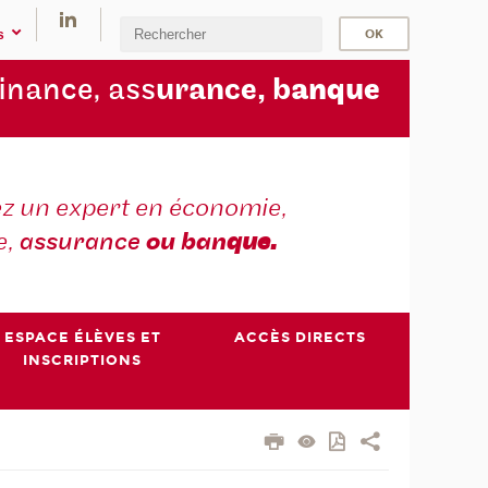
s
finance, ass
urance, b
anque
z un expert en économie,
e,
assurance
ou ban
que.
ESPACE ÉLÈVES ET
ACCÈS DIRECTS
INSCRIPTIONS