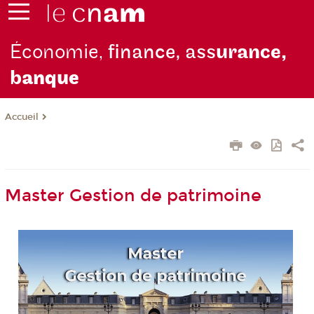
Économie,
finance, ass
urance,
b
anque
Accueil
Master Gestion de patrimoine