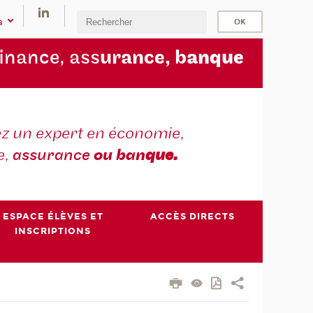
s
finance, ass
urance, b
anque
z un expert en économie,
e,
assurance
ou ban
que.
ESPACE ÉLÈVES ET
ACCÈS DIRECTS
INSCRIPTIONS