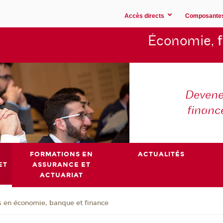
Accès directs
Composante
Économie,
Devene
financ
FORMATIONS EN
ACTUALITÉS
ET
ASSURANCE ET
ACTUARIAT
 en économie, banque et finance