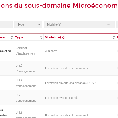
tions du sous-domaine Microéconom
tion
Type
Modalité(s)
Certificat
ie et de
À la carte
d'établissement
Unité
Formation hybride soir ou samedi
d’enseignement
Unité
Formation ouverte et à distance (FOAD)
d’enseignement
Unité
Formation hybride journée
d’enseignement
ts
Unité
ie des
Formation hybride soir ou samedi