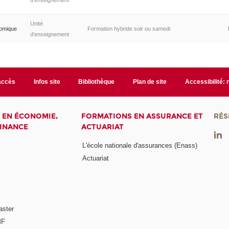
d’enseignement
Unité
nomique
Formation hybride soir ou samedi
d’enseignement
accès
Infos site
Bibliothèque
Plan de site
Accessibilité:
 EN ÉCONOMIE,
FORMATIONS EN ASSURANCE ET
RÉS
FINANCE
ACTUARIAT
L'école nationale d'assurances (Enass)
Actuariat
aster
MF