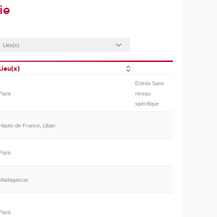
ie
Lieu(x)
Entrée Sans
Paris
niveau
spécifique
Hauts-de-France, Liban
Paris
Madagascar
Paris