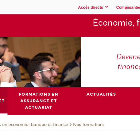
Accès directs
Composante
Économie,
Devene
financ
FORMATIONS EN
ACTUALITÉS
ET
ASSURANCE ET
ACTUARIAT
 en économie, banque et finance
Nos formations