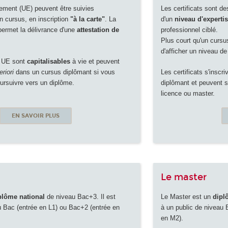
ement (UE) peuvent être suivies
Les certificats sont d
 cursus, en inscription
"à la carte"
. La
d'un
niveau d'experti
permet la délivrance d'une
attestation de
professionnel ciblé.
Plus court qu'un cursu
d'afficher un niveau d
s UE sont
capitalisables
à vie et peuvent
eriori
dans un cursus diplômant si vous
Les certificats s'inscr
ursuivre vers un diplôme.
diplômant et peuvent se
licence ou master.
EN SAVOIR PLUS
Le master
plôme national
de niveau Bac+3. Il est
Le Master est un
dipl
u Bac (entrée en L1) ou Bac+2 (entrée en
à un public de niveau
en M2).