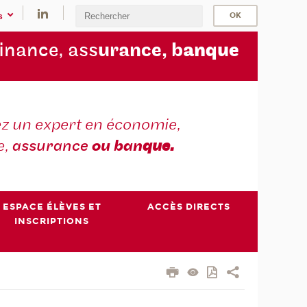
s
finance, ass
urance, b
anque
z un expert en économie,
e,
assurance
ou ban
que.
ESPACE ÉLÈVES ET
ACCÈS DIRECTS
INSCRIPTIONS