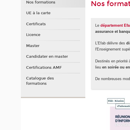
Nos forma
Nos formations
UE à la carte
Certificats
Le
département Ef
assurance et banq
Licence
L’Efab délivre des
d
Master
l'Enseignement supér
Candidater en master
Destinés en priorité
lieu
en soirée ou en
Certifications AMF
Catalogue des
De nombreuses modal
formations