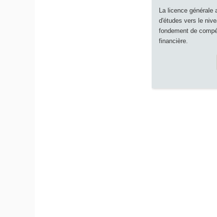
La licence générale 
d'études vers le nive
fondement de compé
financière.