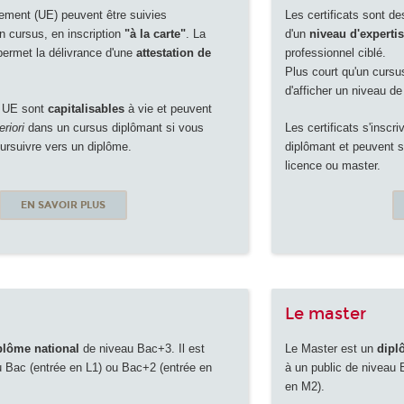
ement (UE) peuvent être suivies
Les certificats sont d
 cursus, en inscription
"à la carte"
. La
d'un
niveau d'experti
permet la délivrance d'une
attestation de
professionnel ciblé.
Plus court qu'un cursu
d'afficher un niveau d
s UE sont
capitalisables
à vie et peuvent
eriori
dans un cursus diplômant si vous
Les certificats s'inscr
ursuivre vers un diplôme.
diplômant et peuvent se
licence ou master.
EN SAVOIR PLUS
Le master
plôme national
de niveau Bac+3. Il est
Le Master est un
dipl
u Bac (entrée en L1) ou Bac+2 (entrée en
à un public de niveau
en M2).