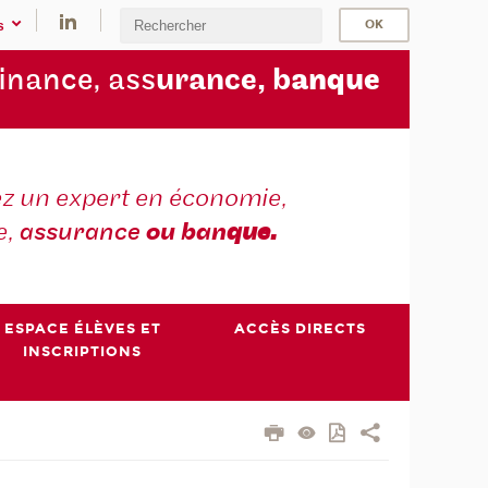
s
finance, ass
urance, b
anque
z un expert en économie,
e,
assurance
ou ban
que.
ESPACE ÉLÈVES ET
ACCÈS DIRECTS
INSCRIPTIONS