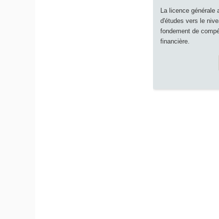
La licence générale 
d'études vers le nive
fondement de compé
financière.