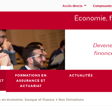
Accès directs
Composante
Économie,
Devene
financ
FORMATIONS EN
ACTUALITÉS
ET
ASSURANCE ET
ACTUARIAT
 en économie, banque et finance
Nos formations