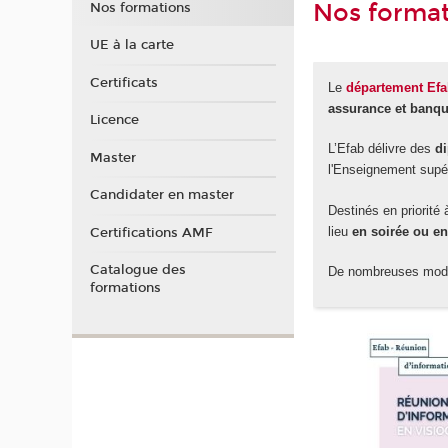
Nos forma
Nos formations
UE à la carte
Certificats
Le
département Ef
assurance et banq
Licence
L’Efab délivre des
d
Master
l'Enseignement supér
Candidater en master
Destinés en priorité
lieu
en soirée ou en
Certifications AMF
Catalogue des
De nombreuses modal
formations