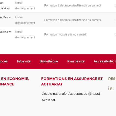
 et
Unité
Formation à distance planifiée soir ou samedi
igataires
d’enseignement
euilles et
Unité
Formation à distance planifiée soir ou samedi
d’enseignement
euilles et
Unité
Formation hybride soir ou samedi
d’enseignement
accès
Infos site
Bibliothèque
Plan de site
Accessibilité:
 EN ÉCONOMIE,
FORMATIONS EN ASSURANCE ET
RÉS
FINANCE
ACTUARIAT
L'école nationale d'assurances (Enass)
Actuariat