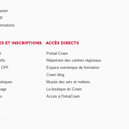
aster
MF
ormations
ES ET INSCRIPTIONS
ACCÈS DIRECTS
é
Portail Cnam
rifs
Répertoire des centres régionaux
r CPF
Espace numérique de formation
Cnam blog
ériques
Musée des arts et métiers
tage
La boutique du Cnam
es
Accès à l'IntraCnam