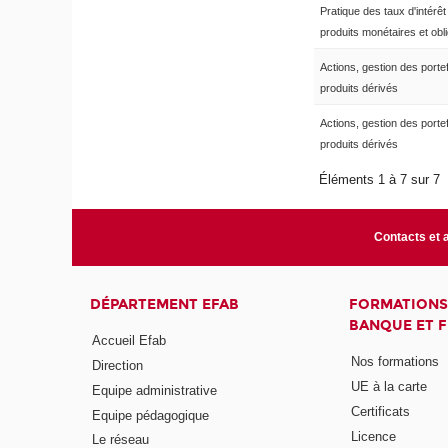
Pratique des taux d'intérêt
produits monétaires et obl
Actions, gestion des portef
produits dérivés
Actions, gestion des portef
produits dérivés
Éléments 1 à 7 sur 7
Contacts et 
DÉPARTEMENT EFAB
FORMATIONS
BANQUE ET 
Accueil Efab
Nos formations
Direction
UE à la carte
Equipe administrative
Certificats
Equipe pédagogique
Licence
Le réseau