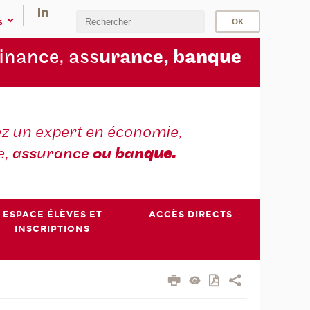
s
finance, ass
urance, b
anque
z un expert en économie,
e,
assurance
ou ban
que.
ESPACE ÉLÈVES ET
ACCÈS DIRECTS
INSCRIPTIONS