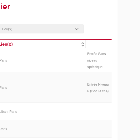
ier
Lieu(x)
Entrée Sans
Paris
niveau
spécifique
Entrée Niveau
Paris
6 (Bac+3 et 4)
Liban, Paris
Paris