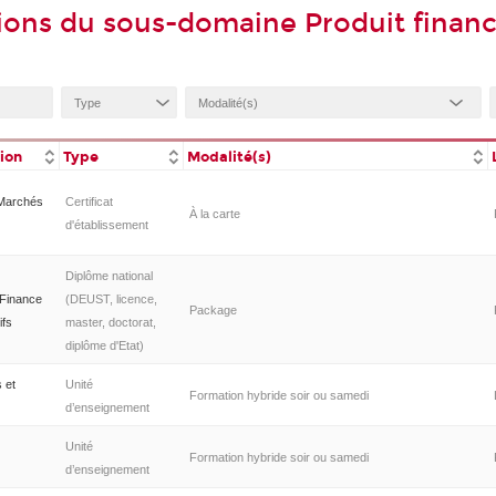
ions du sous-domaine Produit financ
tion
Type
Modalité(s)
 Marchés
Certificat
À la carte
d'établissement
Diplôme national
 Finance
(DEUST, licence,
Package
ifs
master, doctorat,
diplôme d'Etat)
 et
Unité
Formation hybride soir ou samedi
d’enseignement
Unité
Formation hybride soir ou samedi
d’enseignement