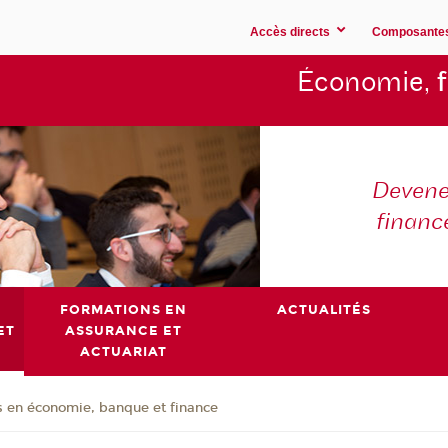
Accès directs
Composante
Économie,
Devene
financ
FORMATIONS EN
ACTUALITÉS
ET
ASSURANCE ET
ACTUARIAT
 en économie, banque et finance