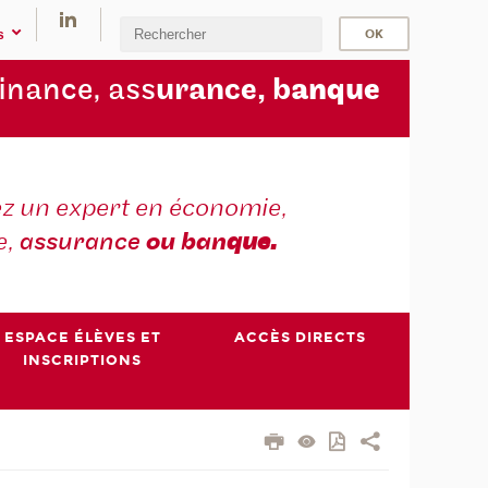
s
finance, ass
urance, b
anque
z un expert en économie,
e,
assurance
ou ban
que.
ESPACE ÉLÈVES ET
ACCÈS DIRECTS
INSCRIPTIONS