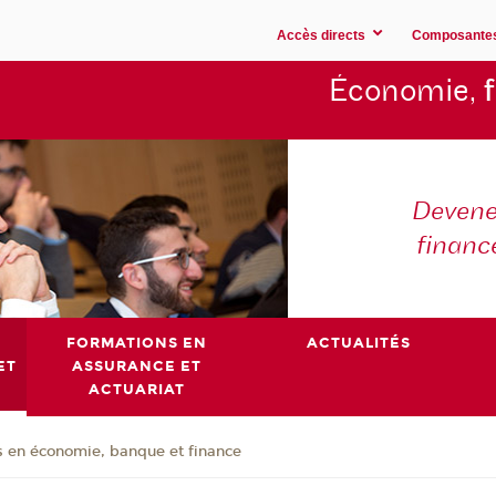
Accès directs
Composante
Économie,
Devene
financ
FORMATIONS EN
ACTUALITÉS
ET
ASSURANCE ET
ACTUARIAT
 en économie, banque et finance