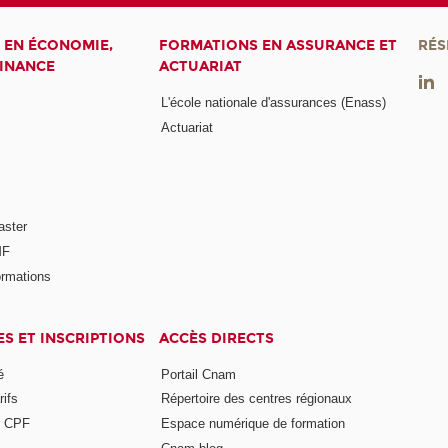
 EN ÉCONOMIE,
FORMATIONS EN ASSURANCE ET
RÉS
FINANCE
ACTUARIAT
L'école nationale d'assurances (Enass)
Actuariat
aster
MF
ormations
ES ET INSCRIPTIONS
ACCÈS DIRECTS
é
Portail Cnam
rifs
Répertoire des centres régionaux
r CPF
Espace numérique de formation