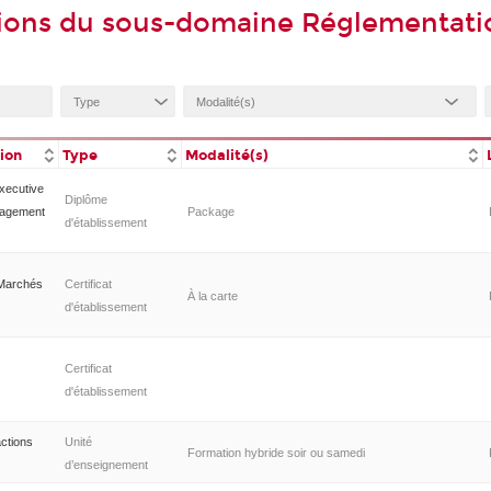
tions du sous-domaine Réglementati
tion
Type
Modalité(s)
xecutive
Diplôme
nagement
Package
d'établissement
 Marchés
Certificat
À la carte
d'établissement
Certificat
d'établissement
actions
Unité
Formation hybride soir ou samedi
d’enseignement