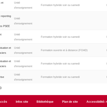
 et
Unité
Formation hybride soir ou samedi
d’enseignement
 reporting
Unité
d’enseignement
 des PSEE
et
Unité
Formation hybride soir ou samedi
d’enseignement
isation et
Unité
Formation ouverte et à distance (FOAD)
nciers
d’enseignement
isation et
Unité
Formation hybride soir ou samedi
nciers
d’enseignement
Unité
rise
Formation hybride soir ou samedi
d’enseignement
10
accès
Infos site
Bibliothèque
Plan de site
Accessibilité: