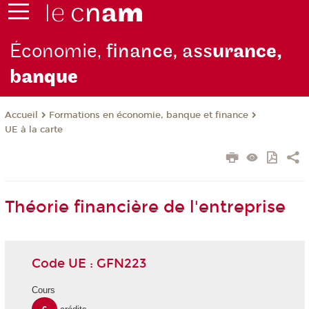
Économie,
finance, ass
urance,
b
anque
Formations en économie, banque et finance
Accueil
UE à la carte
Théorie financière de l'entreprise
Code UE : GFN223
Cours