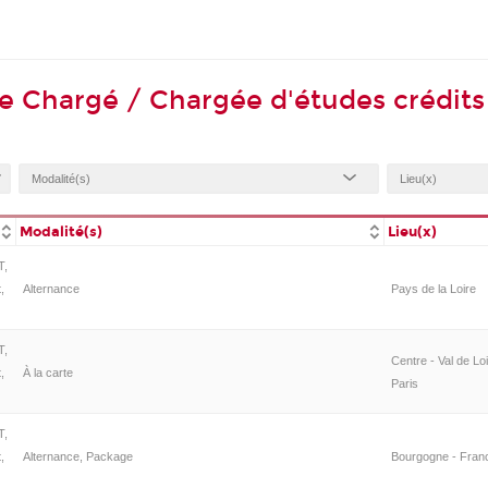
e Chargé / Chargée d'études crédits
Modalité(s)
Lieu(x)
T,
,
Alternance
Pays de la Loire
T,
Centre - Val de Lo
,
À la carte
Paris
T,
,
Alternance, Package
Bourgogne - Fra