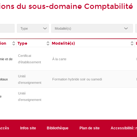
ions du sous-domaine Comptabilité
tion
Type
Modalité(s)
Certificat
ie et de
À la carte
d'établissement
Unité
pitaux
Formation hybride soir ou samedi
d’enseignement
Unité
ce
d’enseignement
accès
Infos site
Bibliothèque
Plan de site
Accessibilité: