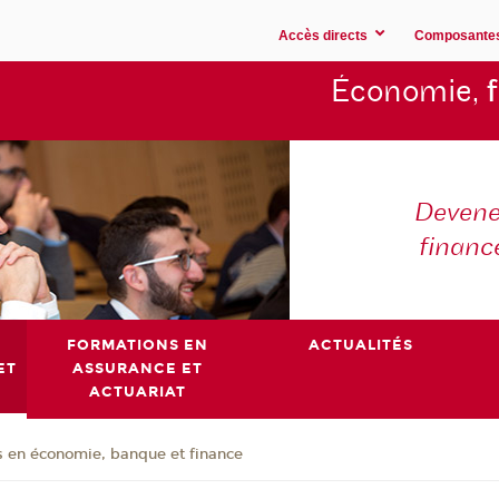
Accès directs
Composante
Économie,
Devene
financ
FORMATIONS EN
ACTUALITÉS
ET
ASSURANCE ET
ACTUARIAT
 en économie, banque et finance