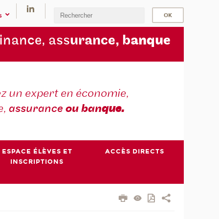
s
finance, ass
urance, b
anque
z un expert en économie,
e,
assurance
ou ban
que.
ESPACE ÉLÈVES ET
ACCÈS DIRECTS
INSCRIPTIONS