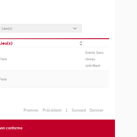
Lieu(x)
Entrée Sans
Paris
niveau
spécifique
Paris
Premier
Précédent
1
Suivant
Dernier
 non conforme