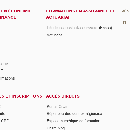
 EN ÉCONOMIE,
FORMATIONS EN ASSURANCE ET
RÉS
FINANCE
ACTUARIAT
L'école nationale d'assurances (Enass)
Actuariat
aster
MF
ormations
ES ET INSCRIPTIONS
ACCÈS DIRECTS
é
Portail Cnam
rifs
Répertoire des centres régionaux
r CPF
Espace numérique de formation
Cnam blog