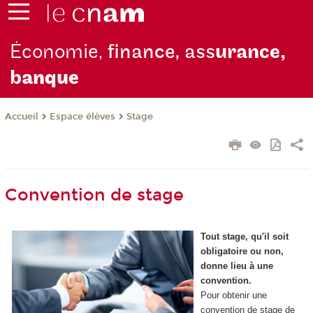
Économie,
finance, ass
urance,
b
anque
Espace élèves
Stage
Accueil
Convention de stage
Tout stage, qu'il soit
obligatoire ou non,
donne lieu à une
convention.
Pour obtenir une
convention de stage de