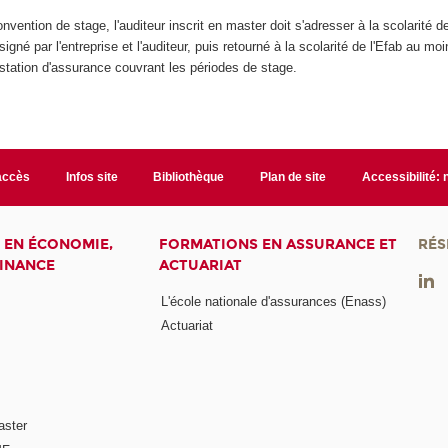
onvention de stage, l'auditeur inscrit en master doit s'adresser à la scolarité d
igné par l'entreprise et l'auditeur, puis retourné à la scolarité de l'Efab au m
tation d'assurance couvrant les périodes de stage.
accès
Infos site
Bibliothèque
Plan de site
Accessibilité:
 EN ÉCONOMIE,
FORMATIONS EN ASSURANCE ET
RÉS
FINANCE
ACTUARIAT
L'école nationale d'assurances (Enass)
Actuariat
aster