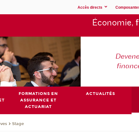
Accès directs
Composante
Économie,
Devene
financ
FORMATIONS EN
ACTUALITÉS
ET
ASSURANCE ET
ACTUARIAT
èves
Stage