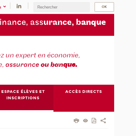
s
finance, ass
urance, b
anque
z un expert en économie,
e,
assurance
ou ban
que.
ESPACE ÉLÈVES ET
ACCÈS DIRECTS
INSCRIPTIONS