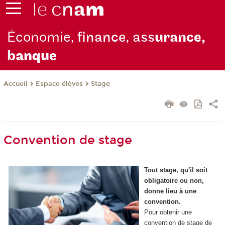
Économie,
finance, ass
urance,
b
anque
Espace élèves
Stage
Accueil
Convention de stage
Tout stage, qu'il soit
obligatoire ou non,
donne lieu à une
convention.
Pour obtenir une
convention de stage de