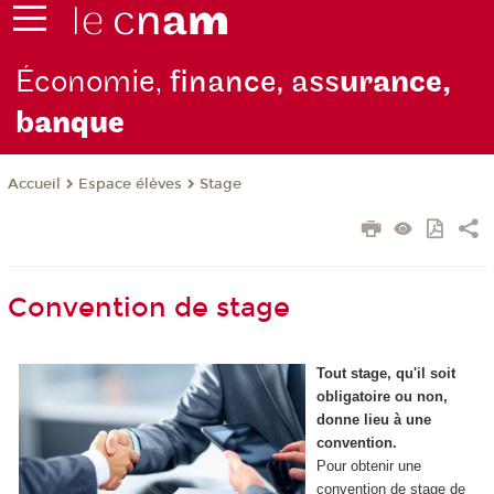
Économie,
finance, ass
urance,
b
anque
Espace élèves
Stage
Accueil
Convention de stage
Tout stage, qu'il soit
obligatoire ou non,
donne lieu à une
convention.
Pour obtenir une
convention de stage de