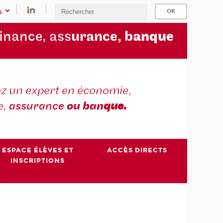
s
finance, ass
urance, b
anque
z un expert en économie,
e,
assurance
ou ban
que.
ESPACE ÉLÈVES ET
ACCÈS DIRECTS
INSCRIPTIONS