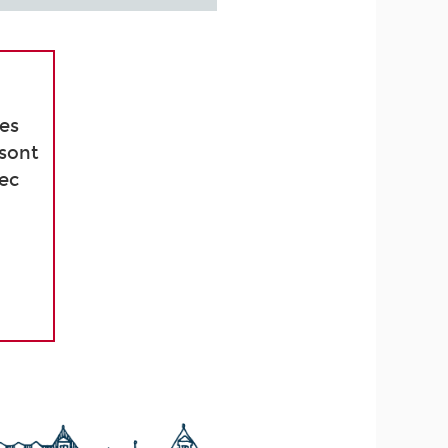
ées
 sont
vec