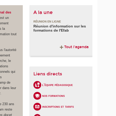
A la une
nal des
est un
RÉUNION EN LIGNE
nement
Réunion d'information sur les
s la
formations de l'Efab
mation tout
Tout l'agenda
 l'autorité
gnement
rche, le
tions
onnels qui
Liens directs
rs
hamp de
l'équipe pédagogique
 dans leur
.
nos formations
e 230 ans
inscriptions et tarifs
am reste
s docet