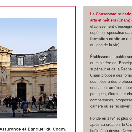
Le Conservatoire natio
arts et métiers (Cnam)
établissement d'enseig
supérieur spécialisé dan
formation continue
(for
au long de la vie).
Établissement public sous
du ministère de l'Ensei
supérieur et de la Reche
Cnam propose des forma
destinées à des professi
souhaitent améliorer leu
pratiques, élargir leur c
compétences, progresser
carrière ou se reconvertir
Fondé en 1794 et plus d
après sa création, le Cn
 Assurance et Banque" du Cnam.
fidèle à sa devise,
Omne