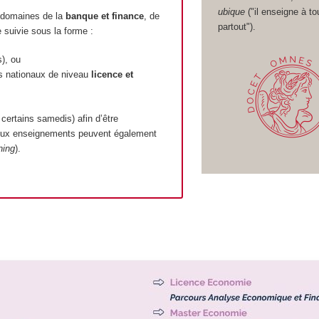
ubique
("il enseigne à to
 domaines de la
banque et finance
, de
partout").
e suivie sous la forme :
s), ou
es nationaux de niveau
licence et
 certains samedis) afin d’être
reux enseignements peuvent également
ning
).