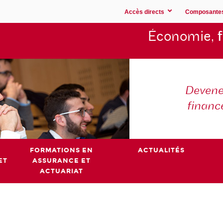
Accès directs
Composante
Économie,
Devene
financ
FORMATIONS EN
ACTUALITÉS
ET
ASSURANCE ET
ACTUARIAT