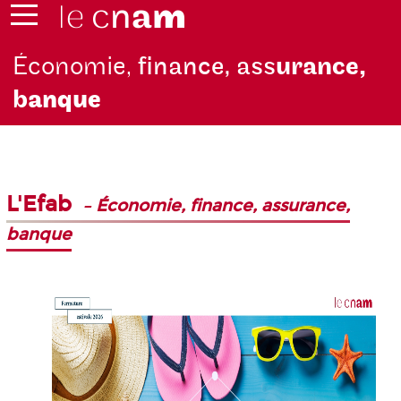
Économie,
finance, ass
urance,
b
anque
L'Efab
–
Économie, finance, assurance,
banque