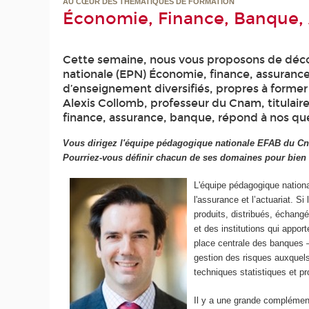
AU CŒUR DES THÉMATIQUES DE FORMATION
Économie, Finance, Banque,
Cette semaine, nous vous proposons de déco
nationale (EPN) Économie, finance, assuranc
d’enseignement diversifiés, propres à former 
Alexis Collomb, professeur du Cnam, titulair
finance, assurance, banque, répond à nos ques
Vous dirigez l'équipe pédagogique nationale EFAB du Cn
Pourriez-vous définir chacun de ses domaines pour bien 
L'équipe pédagogique nation
l'assurance et l’actuariat. 
produits, distribués, échan
et des institutions qui appor
place centrale des banques –
gestion des risques auxquels 
techniques statistiques et pr
Il y a une grande complément