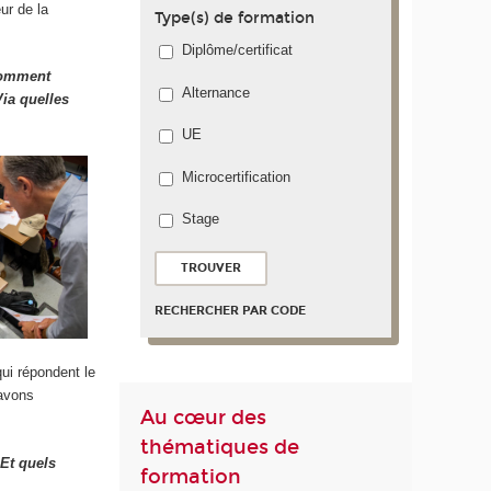
r de la
Type(s) de formation
Diplôme/certificat
 Comment
Alternance
ia quelles
UE
Microcertification
Stage
RECHERCHER PAR CODE
ui répondent le
 avons
Au cœur des
thématiques de
 Et quels
formation