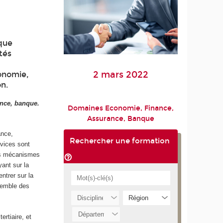
que
tés
2 mars 2022
conomie,
on.
ance, banque.
Domaines Economie, Finance,
Assurance, Banque
ance,
Rechercher une formation
rvices sont
des mécanismes
yant sur la
ntrer sur la
nsemble des
rtiaire, et