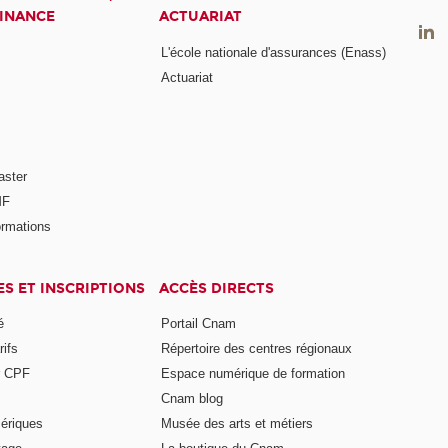
FINANCE
ACTUARIAT
L'école nationale d'assurances (Enass)
Actuariat
aster
MF
ormations
ES ET INSCRIPTIONS
ACCÈS DIRECTS
é
Portail Cnam
rifs
Répertoire des centres régionaux
r CPF
Espace numérique de formation
Cnam blog
ériques
Musée des arts et métiers