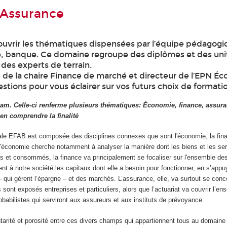
 Assurance
uvrir les thématiques dispensées par l’équipe pédagogi
e, banque. Ce domaine regroupe des diplômes et des uni
des experts de terrain.
e de la chaire Finance de marché et directeur de l’EPN É
tions pour vous éclairer sur vos futurs choix de formati
am. Celle-ci renferme plusieurs thématiques: Économie, finance, assur
en comprendre la finalité
ale EFAB est composée des disciplines connexes que sont l'économie, la fin
Si l'économie cherche notamment à analyser la manière dont les biens et les se
gés et consommés, la finance va principalement se focaliser sur l'ensemble 
tent à notre société les capitaux dont elle a besoin pour fonctionner, en s’appu
 qui gèrent l’épargne – et des marchés. L’assurance, elle, va surtout se conce
sont exposés entreprises et particuliers, alors que l’actuariat va couvrir l’e
obabilistes qui serviront aux assureurs et aux instituts de prévoyance.
arité et porosité entre ces divers champs qui appartiennent tous au domaine te