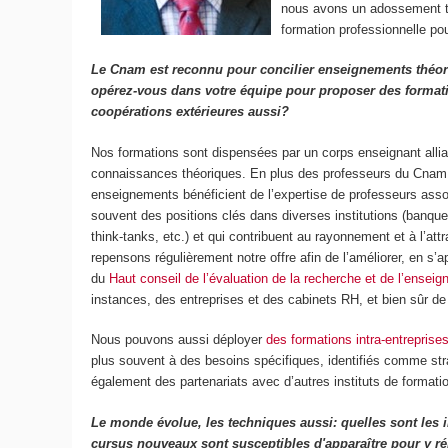
nous avons un adossement tr
formation professionnelle po
Le Cnam est reconnu pour concilier enseignements théoriq
opérez-vous dans votre équipe pour proposer des formati
coopérations extérieures aussi?
Nos formations sont dispensées par un corps enseignant alli
connaissances théoriques. En plus des professeurs du Cnam e
enseignements bénéficient de l’expertise de professeurs asso
souvent des positions clés dans diverses institutions (banque
think-tanks, etc.) et qui contribuent au rayonnement et à l’at
repensons régulièrement notre offre afin de l’améliorer, en 
du
Haut conseil de l’évaluation de la recherche et de l’ensei
instances, des entreprises et des cabinets RH, et bien sûr de
Nous pouvons aussi déployer
des formations intra-entreprise
plus souvent à des besoins spécifiques, identifiés comme str
également des partenariats avec d’autres instituts de formatio
Le monde évolue, les techniques aussi: quelles sont les i
cursus nouveaux sont susceptibles d'apparaître pour y r