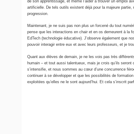
de son apprentissage, et même l’aider à trouver un emploi ave
artificielle. De tels outils existent déjà pour la majeure parti
progression.
Maintenant, je ne suis pas non plus un forcené du tout numér
pense que les interactions en chair et en os demeurent à la f
EdTech (technologie éducative). J’observe également que nos 
pouvoir interagir entre eux et avec leurs professeurs, et je tr
Quant aux élèves de demain, je ne les vois pas très différen
humain – et tout aussi talentueux, mais je crois qu’ils seront 
s’intensifie, et nous sommes au cœur d’une concurrence féroc
continuer à se développer et que les possibilités de formation
exploitées qu’elles ne le sont aujourd’hui. Et cela s’inscrit p