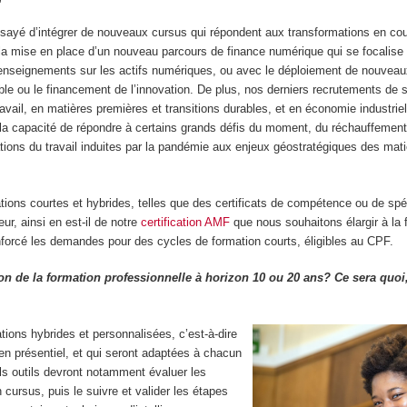
ayé d’intégrer de nouveaux cursus qui répondent aux transformations en cou
a mise en place d’un nouveau parcours de finance numérique qui se focalise s
 enseignements sur les actifs numériques, ou avec le déploiement de nouvea
ble ou le financement de l’innovation. De plus, nos derniers recrutements de 
vail, en matières premières et transitions durables, et en économie industriel
la capacité de répondre à certains grands défis du moment, du réchauffement
tions du travail induites par la pandémie aux enjeux géostratégiques des mat
ns courtes et hybrides, telles que des certificats de compétence ou de spéc
eur, ainsi en est-il de notre
certification AMF
que nous souhaitons élargir à la 
renforcé les demandes pour des cycles de formation courts, éligibles au CPF.
on de la formation professionnelle à horizon 10 ou 20 ans? Ce sera quoi,
tions hybrides et personnalisées, c’est-à-dire
n présentiel, et qui seront adaptées à chacun
tels outils devront notamment évaluer les
cursus, puis le suivre et valider les étapes