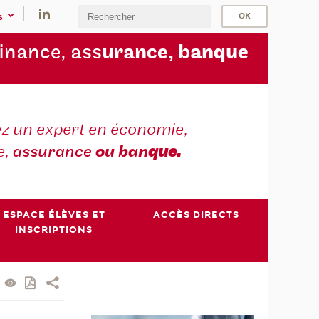
s
finance, ass
urance, b
anque
z un expert en économie,
e,
assurance
ou ban
que.
ESPACE ÉLÈVES ET
ACCÈS DIRECTS
INSCRIPTIONS