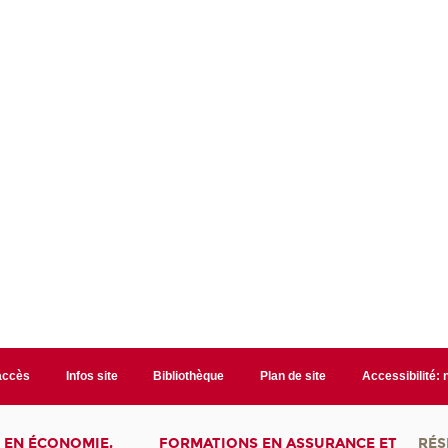
accès
Infos site
Bibliothèque
Plan de site
Accessibilité:
 EN ÉCONOMIE,
FORMATIONS EN ASSURANCE ET
RÉS