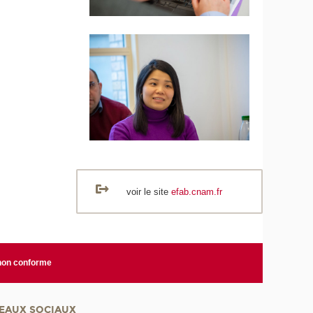
voir le site
efab.cnam.fr
 non conforme
EAUX SOCIAUX