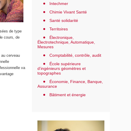
Intechmer
Chimie Vivant Santé
Santé solidarité
Territoires
isées de type
Électronique,
de cours, de
Électrotechnique, Automatique,
Mesures
Comptabilité, contrôle, audit
s au cerveau
nnelle
École supérieure
fessionnelle va
d’ingénieurs géomètres et
topographes
davantage
Économie, Finance, Banque,
Assurance
Bâtiment et énergie