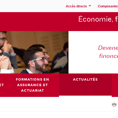
Accès directs
Composante
Économie,
Devene
financ
FORMATIONS EN
ACTUALITÉS
ET
ASSURANCE ET
ACTUARIAT