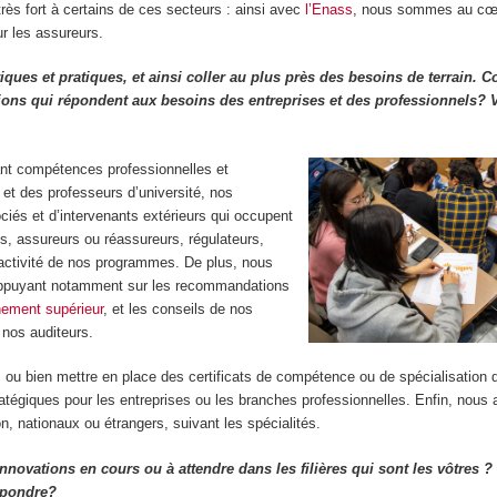
ès fort à certains de ces secteurs : ainsi avec
l’Enass
, nous sommes au cœu
ur les assureurs.
ues et pratiques, et ainsi coller au plus près des besoins de terrain.
ons qui répondent aux besoins des entreprises et des professionnels? V
ant compétences professionnelles et
t des professeurs d’université, nos
ciés et d’intervenants extérieurs qui occupent
s, assureurs ou réassureurs, régulateurs,
tractivité de nos programmes. De plus, nous
s’appuyant notamment sur les recommandations
gnement supérieur
, et les conseils de nos
 nos auditeurs.
s
ou bien mettre en place des certificats de compétence ou de spécialisation q
atégiques pour les entreprises ou les branches professionnelles. Enfin, nous
n, nationaux ou étrangers, suivant les spécialités.
nnovations en cours ou à attendre dans les filières qui sont les vôtres ?
épondre?