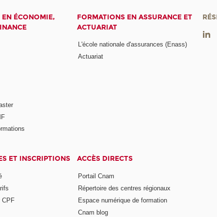
 EN ÉCONOMIE,
FORMATIONS EN ASSURANCE ET
RÉS
FINANCE
ACTUARIAT
L'école nationale d'assurances (Enass)
Actuariat
aster
MF
ormations
ES ET INSCRIPTIONS
ACCÈS DIRECTS
é
Portail Cnam
rifs
Répertoire des centres régionaux
r CPF
Espace numérique de formation
Cnam blog