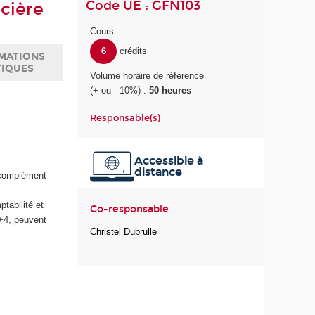
Code UE : GFN103
ncière
Cours
6
crédits
MATIONS
TIQUES
Volume horaire de référence
(+ ou - 10%) :
50 heures
Responsable(s)
s
Accessible à
distance
n complément
tabilité et
Co-responsable
c+4, peuvent
Christel Dubrulle