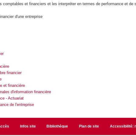
os comptables et financiers et les interpréter en termes de performance et de s
 financier d'une entreprise
ier
ncière
ibre financier
e
 et financière
nales d'information financière
e - Actuariat
ance de l'entreprise
accès
Infos site
Bibliothèque
Plan de site
Accessibilité: