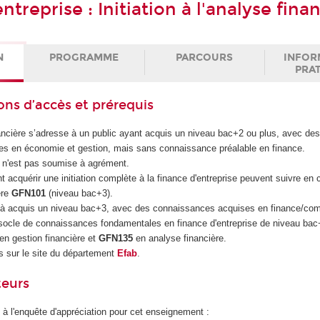
ntreprise : Initiation à l'analyse fina
N
PROGRAMME
PARCOURS
INFOR
PRA
ons d’accès et prérequis
ancière s’adresse à un public ayant acquis un niveau bac+2 ou plus, avec de
es en économie et gestion, mais sans connaissance préalable en finance.
E n'est pas soumise à agrément.
t acquérir une initiation complète à la finance d'entreprise peuvent suivre e
ère
GFN101
(niveau bac+3).
jà acquis un niveau bac+3, avec des connaissances acquises en finance/comp
 socle de connaissances fondamentales en finance d'entreprise de niveau ba
en gestion financière et
GFN135
en analyse financière.
 sur le site du département
Efab
.
teurs
 à l'enquête d'appréciation pour cet enseignement :