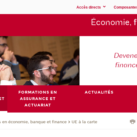
Accès directs
Composante
Économie,
Devene
financ
FORMATIONS EN
ACTUALITÉS
ET
ASSURANCE ET
ACTUARIAT
 en économie, banque et finance
UE à la carte