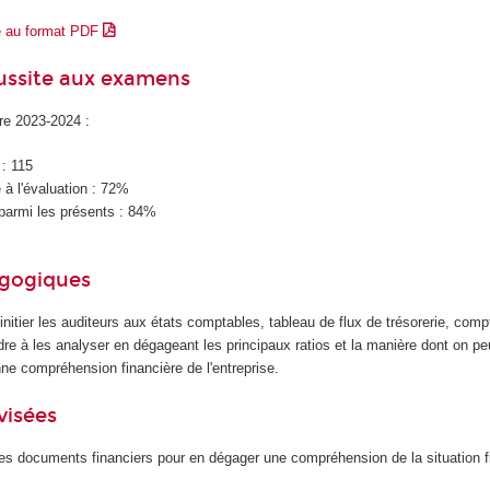
e au format PDF
éussite aux examens
ire 2023-2024 :
 : 115
à l'évaluation : 72%
parmi les présents : 84%
agogiques
initier les auditeurs aux états comptables, tableau de flux de trésorerie, comp
ndre à les analyser en dégageant les principaux ratios et la manière dont on p
ne compréhension financière de l'entreprise.
visées
des documents financiers pour en dégager une compréhension de la situation f