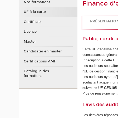
Finance d'e
Nos formations
UE à la carte
PRÉSENTATIO
Certificats
Licence
Public, conditi
Master
Cette UE d'analyse fin
Candidater en master
connaissances général
L'inscription à cette U
Certifications AMF
Les auditeurs souhaitan
Catalogue des
l'UE de gestion financi
formations
Les auditeurs ayant dé
souhaitant acquérir un
suivre les UE
GFN105
Plus de renseignements
L'avis des audi
Les dernières réponses