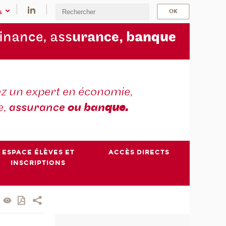
s
finance, ass
urance, b
anque
z un expert en économie,
e,
assurance
ou ban
que.
ESPACE ÉLÈVES ET
ACCÈS DIRECTS
INSCRIPTIONS