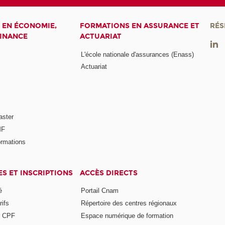
 EN ÉCONOMIE,
FORMATIONS EN ASSURANCE ET
RÉS
FINANCE
ACTUARIAT
L'école nationale d'assurances (Enass)
Actuariat
aster
MF
ormations
ES ET INSCRIPTIONS
ACCÈS DIRECTS
é
Portail Cnam
rifs
Répertoire des centres régionaux
r CPF
Espace numérique de formation