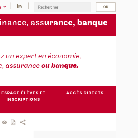
s
finance, ass
urance, b
anque
z un expert en économie,
e,
assurance
ou ban
que.
ESPACE ÉLÈVES ET
ACCÈS DIRECTS
INSCRIPTIONS