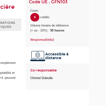
Code UE : GFN103
ncière
Cours
6
crédits
MATIONS
Volume horaire de référence
TIQUES
(+ ou - 10%) :
50 heures
Responsable(s)
s
Accessible à
distance
n complément
Co-responsable
tabilité et
c+4, peuvent
Christel Dubrulle