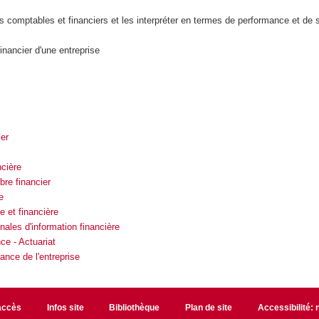
os comptables et financiers et les interpréter en termes de performance et de s
 financier d'une entreprise
ier
ncière
ibre financier
e
 et financière
nales d'information financière
e - Actuariat
ance de l'entreprise
accès
Infos site
Bibliothèque
Plan de site
Accessibilité: