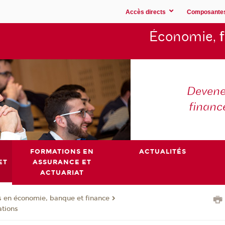
Accès directs
Composante
Économie,
Devene
financ
FORMATIONS EN
ACTUALITÉS
ET
ASSURANCE ET
ACTUARIAT
 en économie, banque et finance
ations