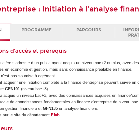
ntreprise : Initiation à l'analyse fina
N
PROGRAMME
PARCOURS
INFOR
PRA
ons d’accès et prérequis
ancière s’adresse à un public ayant acquis un niveau bac+2 ou plus, avec de
es en économie et gestion, mais sans connaissance préalable en finance.
E n'est pas soumise à agrément.
t acquérir une initiation complète à la finance d'entreprise peuvent suivre e
ère
GFN101
(niveau bac+3).
jà acquis un niveau bac+3, avec des connaissances acquises en finance/comp
 socle de connaissances fondamentales en finance d'entreprise de niveau ba
en gestion financière et
GFN135
en analyse financière.
 sur le site du département
Efab
.
teurs