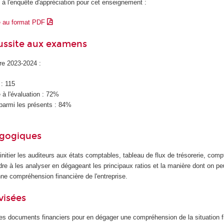
 à l'enquête d'appréciation pour cet enseignement :
e au format PDF
éussite aux examens
ire 2023-2024 :
 : 115
à l'évaluation : 72%
parmi les présents : 84%
agogiques
initier les auditeurs aux états comptables, tableau de flux de trésorerie, comp
ndre à les analyser en dégageant les principaux ratios et la manière dont on p
ne compréhension financière de l'entreprise.
visées
des documents financiers pour en dégager une compréhension de la situation f